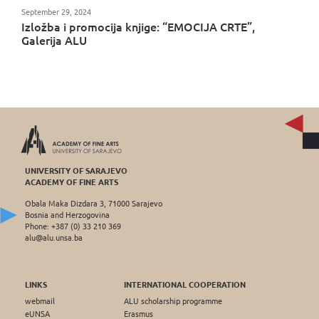
September 29, 2024
Izložba i promocija knjige: “EMOCIJA CRTE”,
Galerija ALU
UNIVERSITY OF SARAJEVO
ACADEMY OF FINE ARTS
Obala Maka Dizdara 3, 71000 Sarajevo
Bosnia and Herzogovina
Phone: +387 (0) 33 210 369
alu@alu.unsa.ba
LINKS
INTERNATIONAL COOPERATION
webmail
ALU scholarship programme
eUNSA
Erasmus