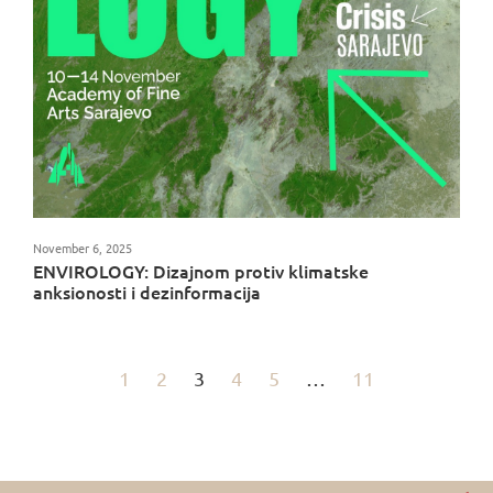
November 6, 2025
ENVIROLOGY: Dizajnom protiv klimatske
anksionosti i dezinformacija
1
2
3
4
5
…
11