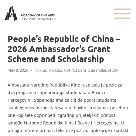
People’s Republic of China –
2026 Ambassador’s Grant
Scheme and Scholarship
May 8, 2026
/
I ciklus
,
II ciklus
,
Notifications
,
Stipendije
,
Study
Ambasada Narodne Republike Kine raspisala je poziv za
dva programa stipendiranja studenata u Bosni i
Hercegovini. Stipendija ima za cilj da podrži studente
slabijeg imovinskog statusa u njihovim studijama, posebno
one koji žele doprinijeti izgradnji prijateljskih odnosa
između Narodne Republike Kine i Bosne i Hercegovine. U
prilogu možete pronaći tekstove poziva, aplikacije i kontakt