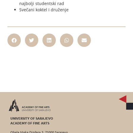
najbolji studentski rad
Svečani koktel i druženje
UNIVERSITY OF SARAJEVO
ACADEMY OF FINE ARTS
Obala Maka Dizdara 3, 71000 Sarajevo