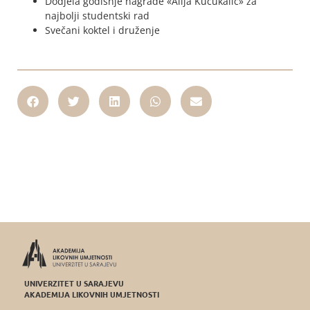
Dodjela godišnje nagrade «Alija Kučukalić» za
najbolji studentski rad
Svečani koktel i druženje
UNIVERZITET U SARAJEVU
AKADEMIJA LIKOVNIH UMJETNOSTI