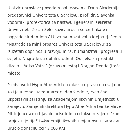
U okviru proslave povodom obilježavanja Dana Akademije,
predstavnici Univerziteta u Sarajevu, prof. dr. Slavenka
Vobornik, prorektorica za nastavu i generalni sekretar
Univerziteta Zoran Selesković, uručili su certifikate i
nagrade studentima ALU za najinovativnija idejna rješenja
“Nagrade za mir i progres Univerziteta u Sarajevu” za
izuzetan doprinos u razvoju mira, humanizma i progresa u
svijetu. Nagrade su dobili studenti Odsjeka za produkt
dizajn – Adisa Vatreš (drugo mjesto) i Dragan Denda (treće
mjesto).
Predstavnici Hypo-Alpe-Adria banke su upravo na ovaj dan,
koji je ujedno i Međunarodni dan štednje, zvanično
uspostavili saradnju sa Akademijom likovnih umjetnosti u
Sarajevu. Zamjenik direktora Hypo-Alpe-Adria banke Mirzet
Ribić je ukrako objasnio prisutnima o kakvom zajedničkom
projektu je riječ i Akademiji likovnih umjetnosti u Sarajevu
uručio donaciju od 15.000 KM.