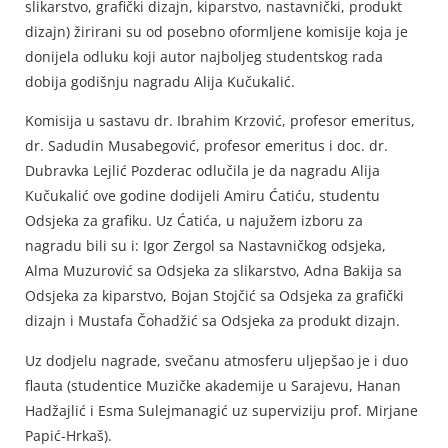
slikarstvo, grafički dizajn, kiparstvo, nastavnički, produkt
dizajn) žirirani su od posebno oformljene komisije koja je
donijela odluku koji autor najboljeg studentskog rada
dobija godišnju nagradu Alija Kučukalić.
Komisija u sastavu dr. Ibrahim Krzović, profesor emeritus,
dr. Sadudin Musabegović, profesor emeritus i doc. dr.
Dubravka Lejlić Pozderac odlučila je da nagradu Alija
Kučukalić ove godine dodijeli Amiru Ćatiću, studentu
Odsjeka za grafiku. Uz Ćatića, u najužem izboru za
nagradu bili su i: Igor Zergol sa Nastavničkog odsjeka,
Alma Muzurović sa Odsjeka za slikarstvo, Adna Bakija sa
Odsjeka za kiparstvo, Bojan Stojčić sa Odsjeka za grafički
dizajn i Mustafa Čohadžić sa Odsjeka za produkt dizajn.
Uz dodjelu nagrade, svečanu atmosferu uljepšao je i duo
flauta (studentice Muzičke akademije u Sarajevu, Hanan
Hadžajlić i Esma Sulejmanagić uz superviziju prof. Mirjane
Papić-Hrkaš).