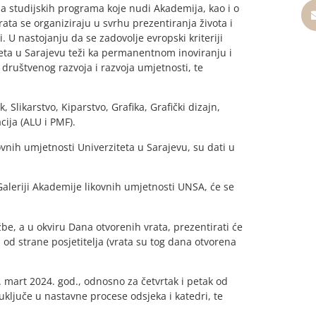
ima studijskih programa koje nudi Akademija, kao i o
ta se organiziraju u svrhu prezentiranja života i
i. U nastojanju da se zadovolje evropski kriteriji
eta u Sarajevu teži ka permanentnom inoviranju i
uštvenog razvoja i razvoja umjetnosti, te
Slikarstvo, Kiparstvo, Grafika, Grafički dizajn,
cija (ALU i PMF).
vnih umjetnosti Univerziteta u Sarajevu, su dati u
Galeriji Akademije likovnih umjetnosti UNSA, će se
žbe, a u okviru Dana otvorenih vrata, prezentirati će
 od strane posjetitelja (vrata su tog dana otvorena
. mart 2024. god., odnosno za četvrtak i petak od
uključe u nastavne procese odsjeka i katedri, te