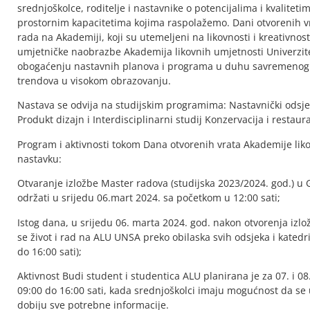
srednjoškolce, roditelje i nastavnike o potencijalima i kvalitet
prostornim kapacitetima kojima raspolažemo. Dani otvorenih vra
rada na Akademiji, koji su utemeljeni na likovnosti i kreativnost
umjetničke naobrazbe Akademija likovnih umjetnosti Univerzit
obogaćenju nastavnih planova i programa u duhu savremenog dr
trendova u visokom obrazovanju.
Nastava se odvija na studijskim programima: Nastavnički odsjek, 
Produkt dizajn i Interdisciplinarni studij Konzervacija i restaura
Program i aktivnosti tokom Dana otvorenih vrata Akademije liko
nastavku:
Otvaranje izložbe Master radova (studijska 2023/2024. god.) u 
održati u srijedu 06.mart 2024. sa početkom u 12:00 sati;
Istog dana, u srijedu 06. marta 2024. god. nakon otvorenja izlo
se život i rad na ALU UNSA preko obilaska svih odsjeka i katedri
do 16:00 sati);
Aktivnost Budi student i studentica ALU planirana je za 07. i 08
09:00 do 16:00 sati, kada srednjoškolci imaju mogućnost da se 
dobiju sve potrebne informacije.