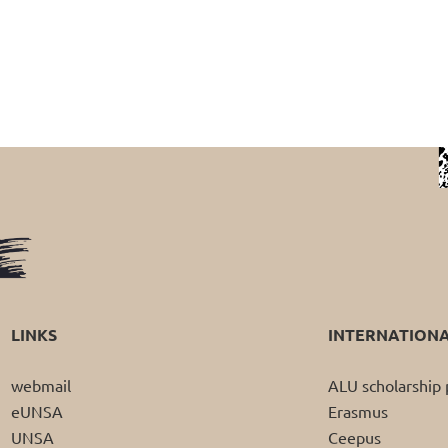
LINKS
INTERNATION
webmail
ALU scholarshi
eUNSA
Erasmus
UNSA
Ceepus