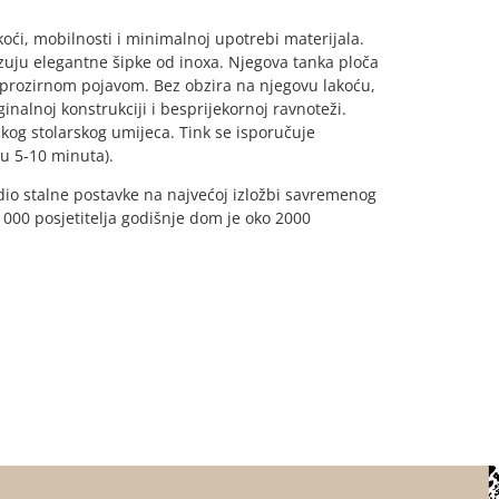
oći, mobilnosti i minimalnoj upotrebi materijala.
ezuju elegantne šipke od inoxa. Njegova tanka ploča
o prozirnom pojavom. Bez obzira na njegovu lakoću,
ginalnoj konstrukciji i besprijekornoj ravnoteži.
og stolarskog umijeca. Tink se isporučuje
 u 5-10 minuta).
 dio stalne postavke na najvećoj izložbi savremenog
0 000 posjetitelja godišnje dom je oko 2000