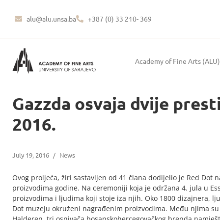
alu@alu.unsa.ba
+387 (0) 33 210- 369
Academy of Fine Arts (ALU)
Gazzda osvaja dvije prest
2016.
July 19, 2016
/
News
Ovog proljeća, žiri sastavljen od 41 člana dodijelio je Red Dot 
proizvodima godine. Na ceremoniji koja je održana 4. jula u E
proizvodima i ljudima koji stoje iza njih. Oko 1800 dizajnera, lju
Dot muzeju okruženi nagrađenim proizvodima. Među njima su bil
Halderen, tri osnivača bosanskohercegovačkog brenda namještaja