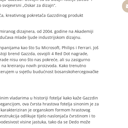
 svojevrsni „Oskar za dizajn“.
ća, kreativnog pokretača Gazzdinog produkt
nomiranog dizajnera, od 2004. godine na Akademiji
odučava mlade ljude industrijskom dizajnu.
anijama kao što Su Microsoft, Philips i Ferrari. Još
stoji brend Gazzda, osvojili 4 Red Dot nagrade,
ade nisu ono što nas pokreće, ali su zasigurno
d na kreiranju novih proizvoda. Kako trenutno
, vjerujem u svjetlu budućnost bosanskohercegovačke
nim vladarima u historiji fotelja’ kako kaže Gazzdin
egancijom, ova čvrsta hrastova fotelja sinonim je za
n karakteriziran je organskom formom hrastovog
trukcija odlikuje tijelo naslonjača čvrstinom i to
podesivost visine jastuka, tako da se Dedo može