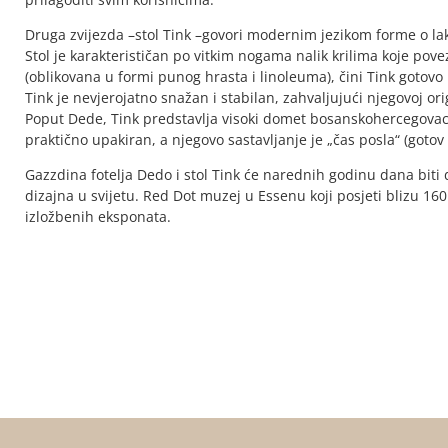
Druga zvijezda –stol Tink –govori modernim jezikom forme o lak
Stol je karakterističan po vitkim nogama nalik krilima koje pov
(oblikovana u formi punog hrasta i linoleuma), čini Tink gotov
Tink je nevjerojatno snažan i stabilan, zahvaljujući njegovoj ori
Poput Dede, Tink predstavlja visoki domet bosanskohercegovack
praktično upakiran, a njegovo sastavljanje je „čas posla“ (gotov
Gazzdina fotelja Dedo i stol Tink će narednih godinu dana biti
dizajna u svijetu. Red Dot muzej u Essenu koji posjeti blizu 16
izložbenih eksponata.