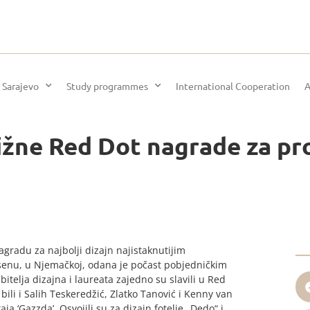
 Sarajevo
Study programmes
International Cooperation
A
ižne Red Dot nagrade za pr
nagradu za najbolji dizajn najistaknutijim
ssenu, u Njemačkoj, odana je počast pobjedničkim
bitelja dizajna i laureata zajedno su slavili u Red
i i Salih Teskeredžić, Zlatko Tanović i Kenny van
 ‘Gazzda’. Osvojili su za dizajn fotelje „Dedo“ i