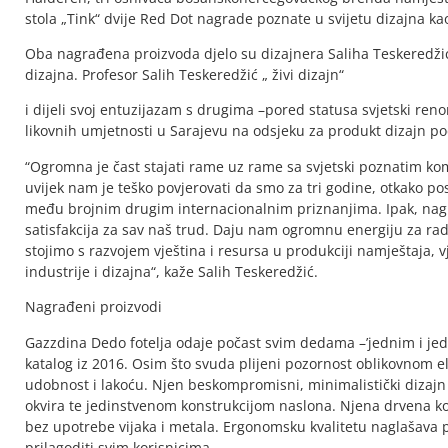
stola „Tink“ dvije Red Dot nagrade poznate u svijetu dizajna kao
Oba nagrađena proizvoda djelo su dizajnera Saliha Teskeredži
dizajna. Profesor Salih Teskeredžić „ živi dizajn“
i dijeli svoj entuzijazam s drugima –pored statusa svjetski re
likovnih umjetnosti u Sarajevu na odsjeku za produkt dizajn p
“Ogromna je čast stajati rame uz rame sa svjetski poznatim komp
uvijek nam je teško povjerovati da smo za tri godine, otkako po
među brojnim drugim internacionalnim priznanjima. Ipak, nagr
satisfakcija za sav naš trud. Daju nam ogromnu energiju za ra
stojimo s razvojem vještina i resursa u produkciji namještaja
industrije i dizajna“, kaže Salih Teskeredžić.
Nagrađeni proizvodi
Gazzdina Dedo fotelja odaje počast svim dedama –’jednim i jedi
katalog iz 2016. Osim što svuda plijeni pozornost oblikovnom el
udobnost i lakoću. Njen beskompromisni, minimalistički dizaj
okvira te jedinstvenom konstrukcijom naslona. Njena drvena kons
bez upotrebe vijaka i metala. Ergonomsku kvalitetu naglašava 
prilagoditi svim korisnicima.