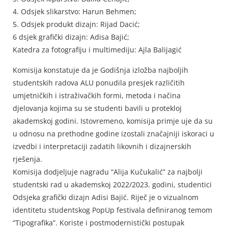
4. Odsjek slikarstvo: Harun Behmen;
5. Odsjek produkt dizajn: Rijad Dacić;
6 dsjek grafički dizajn: Adisa Bajić;
Katedra za fotografiju i multimediju: Ajla Balijagić
Komisija konstatuje da je Godišnja izložba najboljih
studentskih radova ALU ponudila presjek različitih
umjetničkih i istraživačkih formi, metoda i načina
djelovanja kojima su se studenti bavili u protekloj
akademskoj godini. Istovremeno, komisija primje uje da su
u odnosu na prethodne godine izostali značajniji iskoraci u
izvedbi i interpretaciji zadatih likovnih i dizajnerskih
rješenja.
Komisija dodjeljuje nagradu “Alija Kučukalić” za najbolji
studentski rad u akademskoj 2022/2023. godini, studentici
Odsjeka grafički dizajn Adisi Bajić. Riječ je o vizualnom
identitetu studentskog PopUp festivala definiranog temom
“Tipografika”. Koriste i postmodernistički postupak