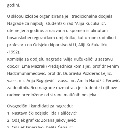
godini.
U sklopu izložbe organizirana je i tradicionalna dodjela
Nagrade za najbolji studentski rad “Alija Kučukalić”,
utemeljena godine, a nazvana u spomen istaknutom
bosanskohercegovačkom umjetniku, kulturnom radniku i
profesoru na Odsjeku kiparstvo ALU, Aliji Kučukaliću
-1992).
Komisija za dodjelu nagrade “Alija Kučukalić” u sastavu
doc.dr. Ema Mazrak (Predsjednica komisije), prof dr Fehim
Hadžimuhamedović, prof.dr. Dubravka Pozderac Lejlić,
v.ass. mr. Anja Bogojević i v.ass. mr. Amila Handžić Ferović,
za dobitnika/icu nagrade razmatrala je studente i njihove
radove predložene od strane matičnih odsjeka.
Ovogodišnji kandidati za nagradu:
1. Nastavnički odsjek: Ilda Halilčević;
2. Odsjek grafika: Zorana Jakovljević;
3. Odsjek kiparstvo: Dalila Ćehajić;