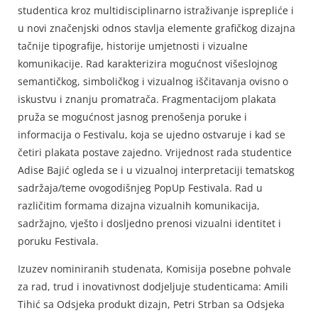
studentica kroz multidisciplinarno istraživanje isprepliće i
u novi značenjski odnos stavlja elemente grafičkog dizajna
tačnije tipografije, historije umjetnosti i vizualne
komunikacije. Rad karakterizira mogućnost višeslojnog
semantičkog, simboličkog i vizualnog iščitavanja ovisno o
iskustvu i znanju promatrača. Fragmentacijom plakata
pruža se mogućnost jasnog prenošenja poruke i
informacija o Festivalu, koja se ujedno ostvaruje i kad se
četiri plakata postave zajedno. Vrijednost rada studentice
Adise Bajić ogleda se i u vizualnoj interpretaciji tematskog
sadržaja/teme ovogodišnjeg PopUp Festivala. Rad u
različitim formama dizajna vizualnih komunikacija,
sadržajno, vješto i dosljedno prenosi vizualni identitet i
poruku Festivala.
Izuzev nominiranih studenata, Komisija posebne pohvale
za rad, trud i inovativnost dodjeljuje studenticama: Amili
Tihić sa Odsjeka produkt dizajn, Petri Strban sa Odsjeka