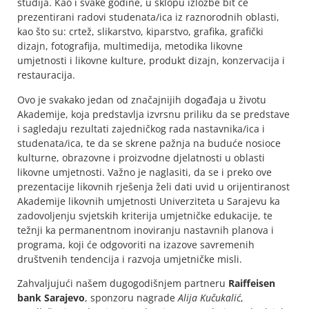
studija. Kao i svake godine, u sklopu izložbe bit će
prezentirani radovi studenata/ica iz raznorodnih oblasti,
kao što su: crtež, slikarstvo, kiparstvo, grafika, grafički
dizajn, fotografija, multimedija, metodika likovne
umjetnosti i likovne kulture, produkt dizajn, konzervacija i
restauracija.
Ovo je svakako jedan od značajnijih događaja u životu
Akademije, koja predstavlja izvrsnu priliku da se predstave
i sagledaju rezultati zajedničkog rada nastavnika/ica i
studenata/ica, te da se skrene pažnja na buduće nosioce
kulturne, obrazovne i proizvodne djelatnosti u oblasti
likovne umjetnosti. Važno je naglasiti, da se i preko ove
prezentacije likovnih rješenja želi dati uvid u orijentiranost
Akademije likovnih umjetnosti Univerziteta u Sarajevu ka
zadovoljenju svjetskih kriterija umjetničke edukacije, te
težnji ka permanentnom inoviranju nastavnih planova i
programa, koji će odgovoriti na izazove savremenih
društvenih tendencija i razvoja umjetničke misli.
Zahvaljujući našem dugogodišnjem partneru
Raiffeisen
bank Sarajevo
, sponzoru nagrade
Alija Kučukalić
,