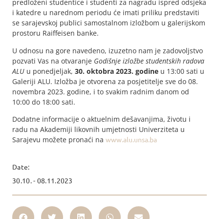
predloženi studentice i studenti za nagradu ispred odsjeka
i katedre u narednom periodu će imati priliku predstaviti
se sarajevskoj publici samostalnom izložbom u galerijskom
prostoru Raiffeisen banke.
U odnosu na gore navedeno, izuzetno nam je zadovoljstvo
pozvati Vas na otvaranje
Godišnje izložbe studentskih radova
ALU
u ponedjeljak,
30. oktobra 2023. godine
u 13:00 sati u
Galeriji ALU. Izložba je otvorena za posjetitelje sve do 08.
novembra 2023. godine, i to svakim radnim danom od
10:00 do 18:00 sati.
Dodatne informacije o aktuelnim dešavanjima, životu i
radu na Akademiji likovnih umjetnosti Univerziteta u
Sarajevu možete pronaći na
www.alu.unsa.ba
Date:
30.10. - 08.11.2023