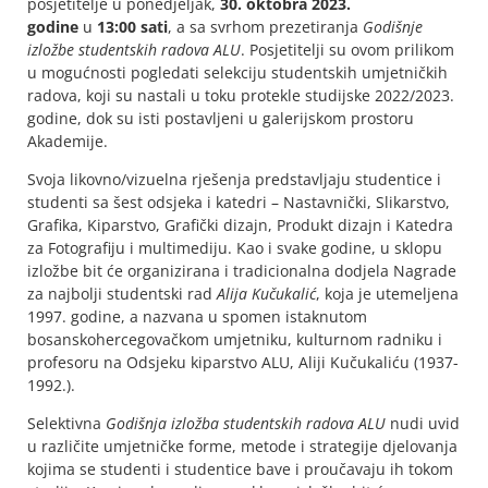
posjetitelje u ponedjeljak,
30. oktobra 2023.
godine
u
13:00 sati
, a sa svrhom prezetiranja
Godišnje
izložbe studentskih radova ALU
. Posjetitelji su ovom prilikom
u mogućnosti pogledati selekciju studentskih umjetničkih
radova, koji su nastali u toku protekle studijske 2022/2023.
godine, dok su isti postavljeni u galerijskom prostoru
Akademije.
Svoja likovno/vizuelna rješenja predstavljaju studentice i
studenti sa šest odsjeka i katedri – Nastavnički, Slikarstvo,
Grafika, Kiparstvo, Grafički dizajn, Produkt dizajn i Katedra
za Fotografiju i multimediju. Kao i svake godine, u sklopu
izložbe bit će organizirana i tradicionalna dodjela Nagrade
za najbolji studentski rad
Alija Kučukalić
, koja je utemeljena
1997. godine, a nazvana u spomen istaknutom
bosanskohercegovačkom umjetniku, kulturnom radniku i
profesoru na Odsjeku kiparstvo ALU, Aliji Kučukaliću (1937-
1992.).
Selektivna
Godišnja izložba studentskih radova ALU
nudi uvid
u različite umjetničke forme, metode i strategije djelovanja
kojima se studenti i studentice bave i proučavaju ih tokom