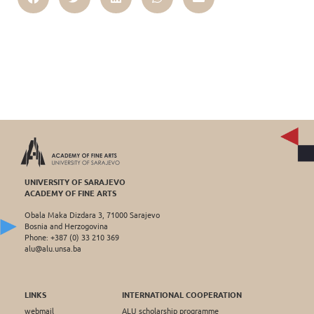
UNIVERSITY OF SARAJEVO
ACADEMY OF FINE ARTS
Obala Maka Dizdara 3, 71000 Sarajevo
Bosnia and Herzogovina
Phone: +387 (0) 33 210 369
alu@alu.unsa.ba
LINKS
INTERNATIONAL COOPERATION
webmail
ALU scholarship programme