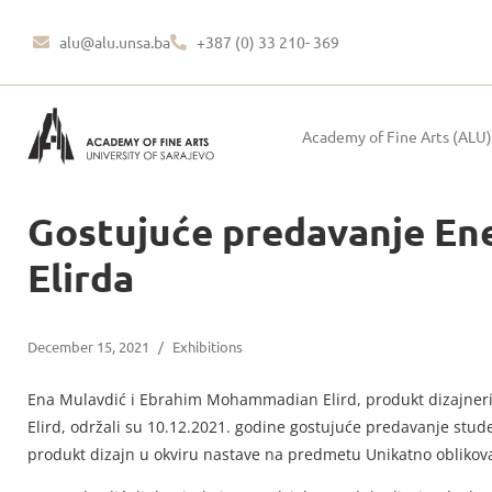
alu@alu.unsa.ba
+387 (0) 33 210- 369
Academy of Fine Arts (ALU)
Gostujuće predavanje En
Elirda
December 15, 2021
/
Exhibitions
Ena Mulavdić i Ebrahim Mohammadian Elird, produkt dizajnerica
Elird, održali su 10.12.2021. godine gostujuće predavanje stu
produkt dizajn u okviru nastave na predmetu Unikatno oblikovan