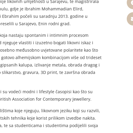
e likovnih umjetnosti u Sarajevu, te magistrirala
bulu, gdje je Ibrahim Mohammadian Elird,
a i Ebrahim počeli su saradnju 2013. godine u
reselili u Sarajevo, Enin rodni grad.
 koja nastaju spontanim i intimnim procesom
njeguje vlastiti i izuzetno bogati likovni iskaz i
, posebno međusobno uvjetovane polaritete kao što
aje gotovo alhemijskom kombinacijom više od trideset
 gipsanih kalupa, izlivanje metala, obrada dragog i
likarstvo, gravura, 3D print, te završna obrada
i su vodeći modni i lifestyle časopisi kao što su
ritish Association for Contemporary Jewellery.
tima koje njeguju, likovnom jeziku koji su razvili,
skih tehnika koje korist prilikom izvedbe nakita.
, te sa studenticama i studentima podijelili svoja