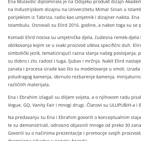
Ena Mulavdić diplomirala je na Odsjeku produkt dizajn Akademij
na Industrijskom dizajnu na Univerzitetu Mimar Sinan u Istam
porijeklom iz Tabriza, radio kao umjetnik i dizajner nakita. En
Istambulu. Osnovali su Elird 2016. godine, a nakon toga su se p
Komadi Elird nosiva su umjetnička djela, čudesna remek-djela
oblikovanja kojim se u svaki proizvod utkiva specifični duh. Elird 
simbolički jezik, tematizirajući razna stanja našeg postojanja
su dobro i zlo, radost i tuga, ljubav i mržnja. Nakit Elird nast
zanata i procesa izrade kao što su modelovanje u smoli, izrada
poludragog kamenja, obrnuto rezbarenje kamenja, minijaturno s
različitih materijala.
Ena i Ebrahim izlagali su diljem svijeta, a o njihovom radu pisal
Vogue, GQ, Vanity Fair i mnogi drugi. Članovi su ULUPUBiH-a i B
Na predavanju su Ena i Ebrahim govorili o konceptualnim stajališ
te su demonstrirali, odnosno objasnili mnoge od preko 30 zanat
Govorili su o načinima prezentacije i promocije svojih proizvoda
dragocjena iskustva u razvoju branda.