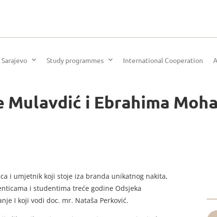
 Sarajevo
Study programmes
International Cooperation
A
e Mulavdić i Ebrahima Mo
 i umjetnik koji stoje iza branda unikatnog nakita,
denticama i studentima treće godine Odsjeka
je I koji vodi doc. mr. Nataša Perković.