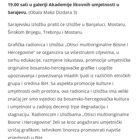
19.00 sati u galeriji Akademije likovnih umjetnosti u
Sarajevu.
(Obala Maka Dizdara 3)
Sarajevsku izložbu pratit će izložbe u Banjaluci, Mostaru,
Širokom Brijegu, Trebinju i Mostaru.
Grafička radionica i izložba „Otisci multioriginalne Bosne i
Hercegovine“ se organizira sa višestrukim ciljevima, u
svrhu edukacije, razmjene iskustava, promocije umjetničke
originalne bosansko-hercegovačke grafike i uopšte
upoznavanja i povezivanja mladih ljudi iz različitih etničkih
grupa i sredina BiH. Sa aspekta promocije kulture i
umjetnosti ovih prostora, ova radionica i izložba ima veliki
značaj jer smo svjedoci da bosansko-hercegovačka kultura
i umjetnost u zadnjoj deceniji trpe degradaciju i
stagnaciju. Radionicom i izložbama „Otisci multioriginalne
Bosne i Hercegovine“ želi se kroz angažirani umjetnički
izričaj grafikom, tehnikom linoreza promovirati najviše
vrijednosti u BiH.