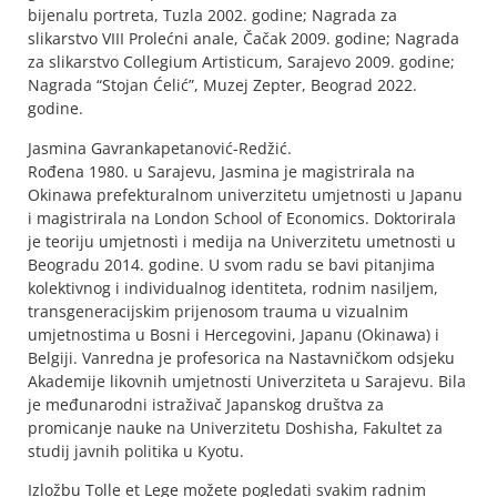
bijenalu portreta, Tuzla 2002. godine; Nagrada za
slikarstvo VIII Prolećni anale, Čačak 2009. godine; Nagrada
za slikarstvo Collegium Artisticum, Sarajevo 2009. godine;
Nagrada “Stojan Ćelić”, Muzej Zepter, Beograd 2022.
godine.
Jasmina Gavrankapetanović-Redžić.
Rođena 1980. u Sarajevu, Jasmina je magistrirala na
Okinawa prefekturalnom univerzitetu umjetnosti u Japanu
i magistrirala na London School of Economics. Doktorirala
je teoriju umjetnosti i medija na Univerzitetu umetnosti u
Beogradu 2014. godine. U svom radu se bavi pitanjima
kolektivnog i individualnog identiteta, rodnim nasiljem,
transgeneracijskim prijenosom trauma u vizualnim
umjetnostima u Bosni i Hercegovini, Japanu (Okinawa) i
Belgiji. Vanredna je profesorica na Nastavničkom odsjeku
Akademije likovnih umjetnosti Univerziteta u Sarajevu. Bila
je međunarodni istraživač Japanskog društva za
promicanje nauke na Univerzitetu Doshisha, Fakultet za
studij javnih politika u Kyotu.
Izložbu Tolle et Lege možete pogledati svakim radnim