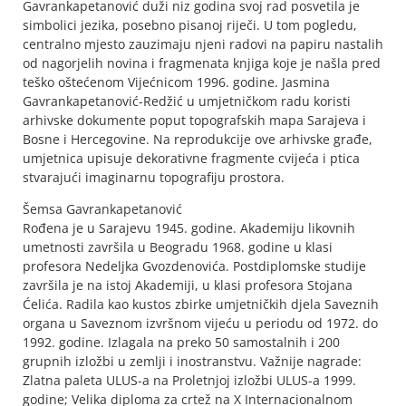
Gavrankapetanović duži niz godina svoj rad posvetila je
simbolici jezika, posebno pisanoj riječi. U tom pogledu,
centralno mjesto zauzimaju njeni radovi na papiru nastalih
od nagorjelih novina i fragmenata knjiga koje je našla pred
teško oštećenom Vijećnicom 1996. godine. Jasmina
Gavrankapetanović-Redžić u umjetničkom radu koristi
arhivske dokumente poput topografskih mapa Sarajeva i
Bosne i Hercegovine. Na reprodukcije ove arhivske građe,
umjetnica upisuje dekorativne fragmente cvijeća i ptica
stvarajući imaginarnu topografiju prostora.
Šemsa Gavrankapetanović
Rođena je u Sarajevu 1945. godine. Akademiju likovnih
umetnosti završila u Beogradu 1968. godine u klasi
profesora Nedeljka Gvozdenovića. Postdiplomske studije
završila je na istoj Akademiji, u klasi profesora Stojana
Ćelića. Radila kao kustos zbirke umjetničkih djela Saveznih
organa u Saveznom izvršnom vijeću u periodu od 1972. do
1992. godine. Izlagala na preko 50 samostalnih i 200
grupnih izložbi u zemlji i inostranstvu. Važnije nagrade:
Zlatna paleta ULUS-a na Proletnjoj izložbi ULUS-a 1999.
godine; Velika diploma za crtež na X Internacionalnom