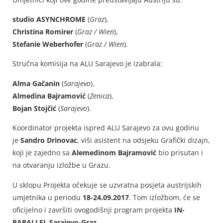
studio ASYNCHROME
(
Graz
),
Christina Romirer
(
Graz / Wien
),
Stefanie Weberhofer
(
Graz / Wien
).
Stručna komisija na ALU Sarajevo je izabrala:
Alma Gačanin
(
Sarajevo
),
Almedina Bajramović
(
Zenica
),
Bojan Stojčić
(
Sarajevo
).
Koordinator projekta ispred ALU Sarajevo za ovu godinu
je
Sandro Drinovac
, viši asistent na odsjeku Grafički dizajn,
koji je zajedno sa
Alemedinom Bajramović
bio prisutan i
na otvaranju izložbe u Grazu.
U sklopu Projekta očekuje se uzvratna posjeta austrijskih
umjetnika u periodu
18-24.09.2017
. Tom izložbom, će se
oficijelno i završiti ovogodišnji program projekta
IN-
PARALLEL Sarajevo-Graz.