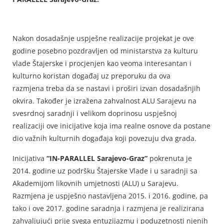
Nakon dosadašnje uspješne realizacije projekat je ove
godine posebno pozdravljen od ministarstva za kulturu
vlade Štajerske i procjenjen kao veoma interesantan i
kulturno koristan događaj uz preporuku da ova
razmjena treba da se nastavi i proširi izvan dosadašnjih
okvira. Također je izražena zahvalnost ALU Sarajevu na
svesrdnoj saradnji i velikom doprinosu uspješnoj
realizaciji ove inicijative koja ima realne osnove da postane
dio važnih kulturnih događaja koji povezuju dva grada.
Inicijativa
“IN-PARALLEL Sarajevo-Graz”
pokrenuta je
2014. godine uz podršku Štajerske Vlade i u saradnji sa
Akademijom likovnih umjetnosti (ALU) u Sarajevu.
Razmjena je uspješno nastavljena 2015. i 2016. godine, pa
tako i ove 2017. godine saradnja i razmjena je realizirana
zahvaljujući prije svega entuzijazmu i poduzetnosti njenih