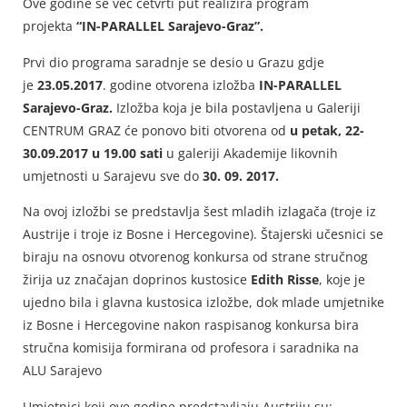
Ove godine se već četvrti put realizira program
projekta
“IN-PARALLEL Sarajevo-Graz”.
Prvi dio programa saradnje se desio u Grazu gdje
je
23.05.2017
. godine otvorena izložba
IN-PARALLEL
Sarajevo-Graz.
Izložba koja je bila postavljena u Galeriji
CENTRUM GRAZ će ponovo biti otvorena od
u petak, 22-
30.09.2017
u 19.00 sati
u galeriji Akademije likovnih
umjetnosti u Sarajevu sve do
30. 09. 2017.
Na ovoj izložbi se predstavlja šest mladih izlagača (troje iz
Austrije i troje iz Bosne i Hercegovine). Štajerski učesnici se
biraju na osnovu otvorenog konkursa od strane stručnog
žirija uz značajan doprinos kustosice
Edith Risse
, koje je
ujedno bila i glavna kustosica izložbe, dok mlade umjetnike
iz Bosne i Hercegovine nakon raspisanog konkursa bira
stručna komisija formirana od profesora i saradnika na
ALU Sarajevo
Umjetnici koji ove godine predstavljaju Austriju su: