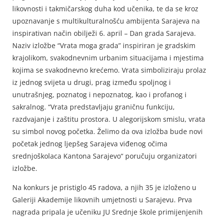
likovnosti i takmičarskog duha kod učenika, te da se kroz
upoznavanje s multikulturalnošću ambijenta Sarajeva na
inspirativan način obilježi 6. april – Dan grada Sarajeva.
Naziv izložbe “Vrata moga grada” inspiriran je gradskim
krajolikom, svakodnevnim urbanim situacijama i mjestima
kojima se svakodnevno krećemo. Vrata simboliziraju prolaz
iz jednog svijeta u drugi, prag između spoljnog i
unutrašnjeg, poznatog i nepoznatog, kao i profanog i
sakralnog. “Vrata predstavljaju graničnu funkciju,
razdvajanje i zaštitu prostora. U alegorijskom smislu, vrata
su simbol novog početka. Želimo da ova izložba bude novi
početak jednog ljepšeg Sarajeva viđenog očima
srednjoškolaca Kantona Sarajevo“ poručuju organizatori
izložbe.
Na konkurs je pristiglo 45 radova, a njih 35 je izloženo u
Galeriji Akademije likovnih umjetnosti u Sarajevu. Prva
nagrada pripala je učeniku JU Srednje škole primijenjenih