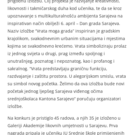
prigodnu izložbu. Cilj projekta je razvijanje kreativnosti,
likovnosti i takmičarskog duha kod učenika, te da se kroz
upoznavanje s multikulturalnošću ambijenta Sarajeva na
inspirativan način obilježi 6. april – Dan grada Sarajeva.
Naziv izložbe “Vrata moga grada” inspiriran je gradskim
krajolikom, svakodnevnim urbanim situacijama i mjestima
kojima se svakodnevno krećemo. Vrata simboliziraju prolaz
iz jednog svijeta u drugi, prag između spoljnog i
unutrašnjeg, poznatog i nepoznatog, kao i profanog i
sakralnog. “Vrata predstavljaju graničnu funkciju,
razdvajanje i zaštitu prostora. U alegorijskom smislu, vrata
su simbol novog početka. Želimo da ova izložba bude novi
početak jednog ljepšeg Sarajeva viđenog očima
srednjoškolaca Kantona Sarajevo“ poručuju organizatori
izložbe.
Na konkurs je pristiglo 45 radova, a njih 35 je izloženo u
Galeriji Akademije likovnih umjetnosti u Sarajevu. Prva
nagrada pripala je učeniku JU Srednje škole primijenjenih