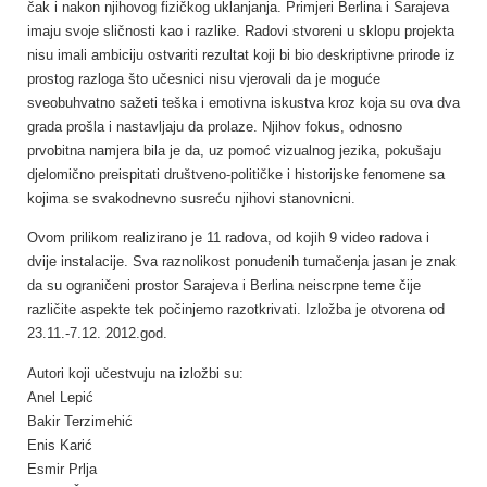
čak i nakon njihovog fizičkog uklanjanja. Primjeri Berlina i Sarajeva
imaju svoje sličnosti kao i razlike. Radovi stvoreni u sklopu projekta
nisu imali ambiciju ostvariti rezultat koji bi bio deskriptivne prirode iz
prostog razloga što učesnici nisu vjerovali da je moguće
sveobuhvatno sažeti teška i emotivna iskustva kroz koja su ova dva
grada prošla i nastavljaju da prolaze. Njihov fokus, odnosno
prvobitna namjera bila je da, uz pomoć vizualnog jezika, pokušaju
djelomično preispitati društveno-političke i historijske fenomene sa
kojima se svakodnevno susreću
njihovi stanovnicni.
Ovom prilikom realizirano je 11 radova, od kojih 9 video radova i
dvije instalacije. Sva raznolikost ponuđenih tumačenja jasan je znak
da su ograničeni prostor Sarajeva i Berlina neiscrpne teme čije
različite aspekte tek počinjemo razotkrivati. Izložba je otvorena od
23.11.-7.12. 2012.god.
Autori koji učestvuju na izložbi su:
Anel Lepić
Bakir Terzimehić
Enis Karić
Esmir Prlja