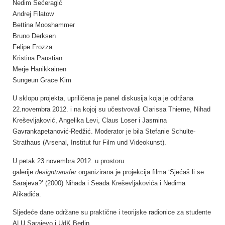
Nedim Šećeragić
Andrej Filatow
Bettina Mooshammer
Bruno Derksen
Felipe Frozza
Kristina Paustian
Merje Hanikkainen
Sungeun Grace Kim
U sklopu projekta, upriličena je panel diskusija koja je održana
22.novembra 2012. i na kojoj su učestvovali Clarissa Thieme, Nihad
Kreševljaković, Angelika Levi, Claus Loser i Jasmina
Gavrankapetanović-Redžić. Moderator je bila Stefanie Schulte-
Strathaus (Arsenal, Institut fur Film und Videokunst).
U petak 23.novembra 2012. u prostoru
galerije
designtransfer
organizirana je projekcija filma ‘Sjećaš li se
Sarajeva?’ (2000) Nihada i Seada Kreševljakovića i Nedima
Alikadića.
Sljedeće dane održane su praktične i teorijske radionice za studente
ALU Sarajevo i UdK Berlin.