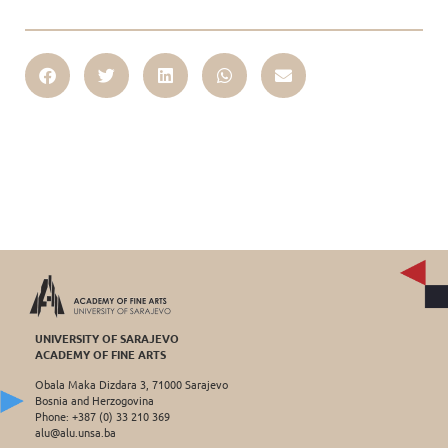
UNIVERSITY OF SARAJEVO
ACADEMY OF FINE ARTS
Obala Maka Dizdara 3, 71000 Sarajevo
Bosnia and Herzogovina
Phone: +387 (0) 33 210 369
alu@alu.unsa.ba