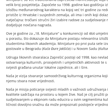
velik broj posjetitelja. Započete su 1998. godine kao godišnja 
izložbu međunarodnog karaktera na kojoj već tri godine za redo
pristiže iz Hrvatske i susjednih zemalja, ali ima i onih koji dol
natječajna: tročlani stručni žiri izabire radove za sudjelovanje 
dodjeljuje novčana nagrada.
Ove je godine za „18. Minijature“ u konkurenciji od 464 umjetni
u porastu, što dokazuje da Minijature postaju relevantna izl
studentima likovnih akademija. Minijature po prvi puta sele izv
gostovale u Beogradu (
Kuća Đure Jakšića
) i u Novom Sadu (
Kultu
Udruga likovnih stvaralaca Zaprešić postoji od 1998. kao nevladi
ostvarivanja kulturnih, prosvjetnih i umjetničkih aktivnosti te s
svijesti građana unutar lokalne zajednice, ali i šire.
Naša je vizija stvaranje samoodrživog kulturnog organizma koji
njemu stvara nove vrijednosti.
Naša je misija poticanje svijesti mladih o važnosti udruživanja
kvalitete sadržaja na prostoru u kojem žive. Naš je cilj pružit
sudjelovanjem u ekipnom radu educira u svim segmentima kulturn
ličnost dovoljno snažnu da može prepoznati postojeće vrijednosti 