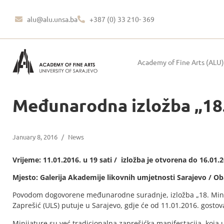
alu@alu.unsa.ba
+387 (0) 33 210- 369
Academy of Fine Arts (ALU)
Međunarodna izložba „18. 
January 8, 2016
/
News
Vrijeme: 11.01.2016. u 19 sati / izložba je otvorena do 16.01.
Mjesto: Galerija Akademije likovnih umjetnosti Sarajevo / Ob
Povodom dogovorene međunarodne suradnje, izložba „18. Minija
Zaprešić (ULS) putuje u Sarajevo, gdje će od 11.01.2016. gostova
Minijature su već tradicionalna zaprešićka manifestacija, koja