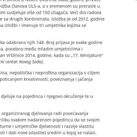
izložba članova ULS-a, a s vremenom su prerasle u
m sudjeluje više od 150 izlagača. Veći dio radova
aze sa drugih kontinenata. Izložba je od 2012. godine
na izložbi i imenuje tri umjetnika kojima se
ka odabrano njih 148. Broj prijava je svake godine
ožba, posebno među mladim umjetnicima i
an Vršilnice 2014. godine, kada su „17. Minijature“
rni centar Novog Sada)
.
na, nepolitička i neprofitna organizacija s ciljem
 poticanjem kreativnosti, povezivanja i jačanja
 djeluje na pojedinca i njegovo okruženje te u
 i organiziranog djelovanja radi povećavanja
i priliku svakom nadarenom pojedincu da se svojim
e i umjetničke djelatnosti i razvije vlastitu
i dati nove (vlastite) sredini u kojoj se nalazi.