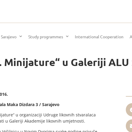
 Sarajevo
Study programmes
International Cooperation
A
Minijature“ u Galeriji ALU
2016.
ala Maka Dizdara 3 / Sarajevo
ture“ u organizaciji Udruge likovnih stvaralaca
ti u Galeriji Akademije likovnih umjetnosti.
 u Vršilnicu u Novim Dvorima svake godine privuče