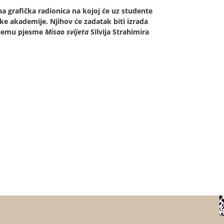
a grafička radionica na kojoj će uz studente
čke akademije. Njihov će zadatak biti izrada
a temu pjesme
Misao svijeta
Silvija Strahimira