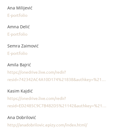
Ana Milijević
E-portfolio
Amna Delić
E-portfolio
Semra Zaimović
E-portfolio
Amila Bajrić
https://onedrive.live.com/redir?
resid=742342AC4A10D174%21838&authkey=%21…
Kasim Kajdić
https://onedrive.live.com/redir?
resid=ED2485C9C7B482D5%21142&authkey=%21…
Ana Dobrilović
http://anadobrilovic.epizy.com/index.html/