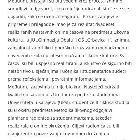
Međutim, pristajali su biti vođeni kroz proces, iznimno
suradljivi i odgovorni, skoro dječije radoznali šta će se sve
dogoditi, kako će učenici reagirati… Proces zahtjevne
pripreme i prilagodbe imao je za rezultat dvadeset
realiziranih nastavnih online časova na predmetu Likovna
kultura, u JU „Gimnazija Obala“ i OŠ „Grbavica 1“. Iznimnu
zahvalnost za priliku i podršku izražavamo menadžmentu
navedenih škola i profesorima/cama Likovne kulture. Svi
časovi su bili uspješno realizirani, a iskustvo će sigurno biti
neizbrisivo u sjećanjima i učenika i studenata/ica sudeći
prema refleksijama i povratnim informacijama.
Međutim, izazovima tu nije bio kraj. Nastojeći održati
kvalitetnu saradnju s Uredom za podršku studentima
Univerziteta u Sarajevu (UPS!), studentice II ciklusa studija
su u okviru predmeta Metodika likovnog odgoja VI
planirane radionice sa studentima/cama, također,
realizirale u online okruženju. Ciljevi radionica su bili
usmjereni ka povezivanju i ugodnom druženju u