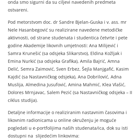
onda smo sigurni da su ciljevi navedenih predmeta
ostvareni.
Pod metorstvom doc. dr Sandre Bjelan-Guska i v. ass. mr
Nele Hasanbegović su realizirane navedene metodičke
aktivnosti, od strane studenata i studentica četvrte i pete
godine Akademije likovnih umjetnosti: Ana Milijević i
Samra Krunešić (sa odsjeka Slikarstvo), Eldina Kožljak i
Emina Nurkić (sa odsjeka Grafika), Amila Bajrić, Amna
Delić, Semra Zaimović, Sven Erbez, Šejla Manjgafić, Kasim
Kajdić (sa Nastavničkog odsjeka), Ana Dobrilović, Adna
Muslija, Almedina Jusufović, Amina Mahmić, Klea Vlašić,
Dolores Mrnjavac, Salem Pezić (sa Nastavničkog odsjeka – II
ciklus studija).
Detaljne informacije o realiziranim nastavnim časovima i
likovnim radionicama u online okruženju je moguće
pogledati u e-portfolijima naših studenata/ica, dok su isti
dostupni na slijedećim linkovima: