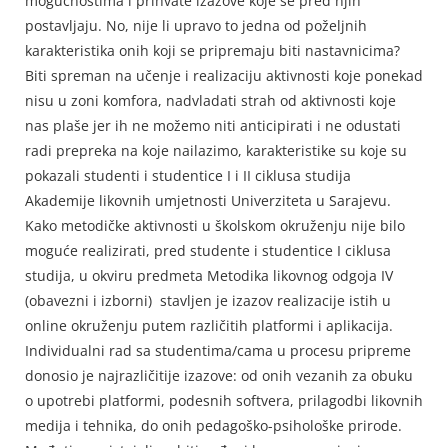
mogućnostima i prihvate izazove koje se pred njih
postavljaju. No, nije li upravo to jedna od poželjnih
karakteristika onih koji se pripremaju biti nastavnicima?
Biti spreman na učenje i realizaciju aktivnosti koje ponekad
nisu u zoni komfora, nadvladati strah od aktivnosti koje
nas plaše jer ih ne možemo niti anticipirati i ne odustati
radi prepreka na koje nailazimo, karakteristike su koje su
pokazali studenti i studentice I i II ciklusa studija
Akademije likovnih umjetnosti Univerziteta u Sarajevu.
Kako metodičke aktivnosti u školskom okruženju nije bilo
moguće realizirati, pred studente i studentice I ciklusa
studija, u okviru predmeta Metodika likovnog odgoja IV
(obavezni i izborni) stavljen je izazov realizacije istih u
online okruženju putem različitih platformi i aplikacija.
Individualni rad sa studentima/cama u procesu pripreme
donosio je najrazličitije izazove: od onih vezanih za obuku
o upotrebi platformi, podesnih softvera, prilagodbi likovnih
medija i tehnika, do onih pedagoško-psihološke prirode.