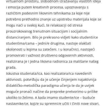
virtualnom prostoru, slobodnom izražavanju vlastitih ideja
i emocija putem kreativnih procesa, upoznavanju s
različitim podesnim likovnim tehnikama za koje nije
potrebno prethodno znanje uz upotrebu materijala koje se
mogu naći u svakoj kući, te relaksaciji od stresa
prouzrokovanog trenutnom situacijom i socijalnim
distanciranjem. Bilo je prekrasno vidjeti kako studenti/ce
studentima/cama – jedni/e drugima, nastoje olakšati
okolonosti u kojima su zatečeni. I u konačnici, nastojeći
promovirati i važnost društveno odgovornih aktivnosti,
realizirana je i jedna likovna radionica za mališane našeg
grada.
Iskustva studenata/ica, kao realizatora/ica navedenih
aktivnosti, potvrđuju da je učenje činjenjem najaktivnija
didaktičko-metodička paradigma učenja te da je uvijek
moguće pronaći načine da prepreke pretvorimo u prilike
ukoliko to želimo. A kada imamo studente/ice – buduće
nastavnike/ce, koji/e su spremni/e učiti i činiti nove stvari,