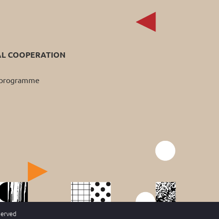
AL COOPERATION
p programme
served