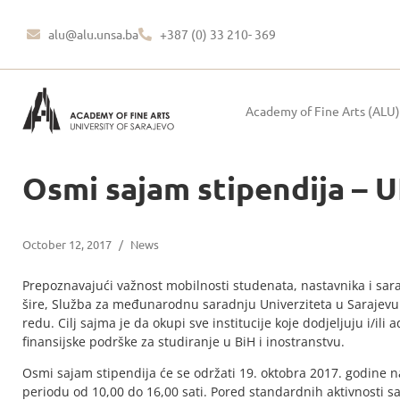
alu@alu.unsa.ba
+387 (0) 33 210- 369
Academy of Fine Arts (ALU)
Osmi sajam stipendija – U
October 12, 2017
/
News
Prepoznavajući važnost mobilnosti studenata, nastavnika i sarad
šire, Služba za međunarodnu saradnju Univerziteta u Sarajevu 
redu. Cilj sajma je da okupi sve institucije koje dodjeljuju i/ili 
finansijske podrške za studiranje u BiH i inostranstvu.
Osmi sajam stipendija će se održati 19. oktobra 2017. godine n
periodu od 10,00 do 16,00 sati. Pored standardnih aktivnosti s