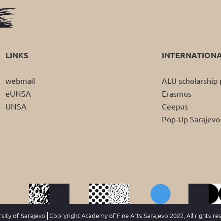
LINKS
INTERNATION
webmail
ALU scholarshi
eUNSA
Erasmus
UNSA
Ceepus
Pop-Up Sarajevo
ity of Sarajevo┃Copryright Academy of Fine Arts Sarajevo 2022, All rights re