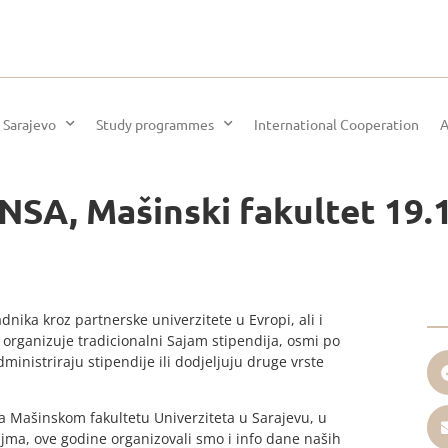
 Sarajevo
Study programmes
International Cooperation
A
NSA, Mašinski fakultet 19.
nika kroz partnerske univerzitete u Evropi, ali i
organizuje tradicionalni Sajam stipendija, osmi po
administriraju stipendije ili dodjeljuju druge vrste
a Mašinskom fakultetu Univerziteta u Sarajevu, u
ajma, ove godine organizovali smo i info dane naših