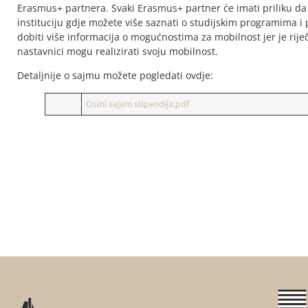
Erasmus+ partnera. Svaki Erasmus+ partner će imati priliku da
instituciju gdje možete više saznati o studijskim programima i
dobiti više informacija o mogućnostima za mobilnost jer je rije
nastavnici mogu realizirati svoju mobilnost.
Detaljnije o sajmu možete pogledati ovdje:
Osmi sajam stipendija.pdf