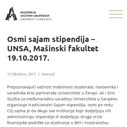
Osmi sajam stipendija –
UNSA, Mašinski fakultet
19.10.2017.
12 Oktobra, 2017
/
Novosti
Prepoznavajući važnost mobilnosti studenata, nastavnika i
saradnika kroz partnerske univerzitete u Evropi, ali i šire,
Služba za međunarodnu saradnju Univerziteta u Sarajevu
organizuje tradicionalni Sajam stipendija, osmi po redu.
Cilj sajma je da okupi sve institucije koje dodjeljuju i/ili
administriraju stipendije ili dodjeljuju druge vrste
finansijske podrške za studiranje u BiH i inostranstvu.