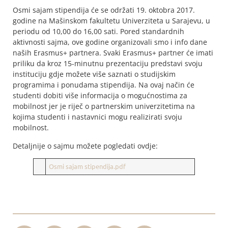
Osmi sajam stipendija će se održati 19. oktobra 2017.
godine na Mašinskom fakultetu Univerziteta u Sarajevu, u
periodu od 10,00 do 16,00 sati. Pored standardnih
aktivnosti sajma, ove godine organizovali smo i info dane
naših Erasmus+ partnera. Svaki Erasmus+ partner će imati
priliku da kroz 15-minutnu prezentaciju predstavi svoju
instituciju gdje možete više saznati o studijskim
programima i ponudama stipendija. Na ovaj način će
studenti dobiti više informacija o mogućnostima za
mobilnost jer je riječ o partnerskim univerzitetima na
kojima studenti i nastavnici mogu realizirati svoju
mobilnost.
Detaljnije o sajmu možete pogledati ovdje:
Osmi sajam stipendija.pdf