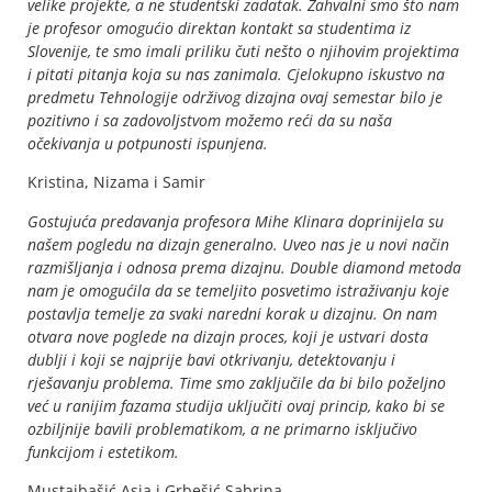
velike projekte, a ne studentski zadatak. Zahvalni smo što nam
je profesor omogućio direktan kontakt sa studentima iz
Slovenije, te smo imali priliku čuti nešto o njihovim projektima
i pitati pitanja koja su nas zanimala. Cjelokupno iskustvo na
predmetu Tehnologije održivog dizajna ovaj semestar bilo je
pozitivno i sa zadovoljstvom možemo reći da su naša
očekivanja u potpunosti ispunjena.
Kristina, Nizama i Samir
Gostujuća predavanja profesora Mihe Klinara doprinijela su
našem pogledu na dizajn generalno. Uveo nas je u novi način
razmišljanja i odnosa prema dizajnu. Double diamond metoda
nam je omogućila da se temeljito posvetimo istraživanju koje
postavlja temelje za svaki naredni korak u dizajnu. On nam
otvara nove poglede na dizajn proces, koji je ustvari dosta
dublji i koji se najprije bavi otkrivanju, detektovanju i
rješavanju problema. Time smo zaključile da bi bilo poželjno
već u ranijim fazama studija uključiti ovaj princip, kako bi se
ozbiljnije bavili problematikom, a ne primarno isključivo
funkcijom i estetikom.
Mustajbašić Asja i Grbešić Sabrina