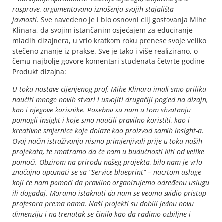
rasprave, argumentovano iznošenja svojih stajališta
javnosti.
Sve navedeno je i bio osnovni cilj gostovanja Mihe
Klinara, da svojim istančanim osjećajem za educiranje
mladih dizajnera, u vrlo kratkom roku prenese svoje veliko
stečeno znanje iz prakse. Sve je tako i više realizirano, o
čemu najbolje govore komentari studenata četvrte godine
Produkt dizajna:
U toku nastave cijenjenog prof. Mihe Klinara imali smo priliku
naučiti mnogo novih stvari i usvojiti drugačiji pogled na dizajn,
kao i njegove korisnike. Posebno su nam u tom shvatanju
pomogli insight-i koje smo naučili pravilno koristiti, kao i
kreativne smjernice koje dolaze kao proizvod samih insight-a.
Ovaj način istraživanja nismo primjenjivali prije u toku naših
projekata, te smatramo da će nam u budućnosti biti od velike
pomoći. Obzirom na prirodu našeg projekta, bilo nam je vrlo
značajno upoznati se sa ”Service blueprint” – nacrtom usluge
koji će nam pomoći da pravilno organizujemo određenu uslugu
ili događaj. Moramo istaknuti da nam se veoma svidio pristup
profesora prema nama. Naši projekti su dobili jednu novu
dimenziju i na trenutak se činilo kao da radimo ozbiljne i