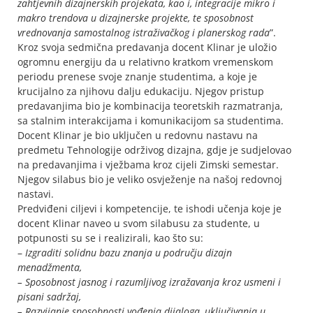
zahtjevnih dizajnerskih projekata, kao i, integracije mikro i
makro trendova u dizajnerske projekte, te sposobnost
vrednovanja samostalnog istraživačkog i planerskog rada
”.
Kroz svoja sedmična predavanja docent Klinar je uložio
ogromnu energiju da u relativno kratkom vremenskom
periodu prenese svoje znanje studentima, a koje je
krucijalno za njihovu dalju edukaciju. Njegov pristup
predavanjima bio je kombinacija teoretskih razmatranja,
sa stalnim interakcijama i komunikacijom sa studentima.
Docent Klinar je bio uključen u redovnu nastavu na
predmetu Tehnologije održivog dizajna, gdje je sudjelovao
na predavanjima i vježbama kroz cijeli Zimski semestar.
Njegov silabus bio je veliko osvježenje na našoj redovnoj
nastavi.
Predviđeni ciljevi i kompetencije, te ishodi učenja koje je
docent Klinar naveo u svom silabusu za studente, u
potpunosti su se i realizirali, kao što su:
–
Izgraditi solidnu bazu znanja u području dizajn
menadžmenta,
– Sposobnost jasnog i razumljivog izražavanja kroz usmeni i
pisani sadržaj,
– Razvijanje sposobnosti vođenja dijaloga, uključivanja u