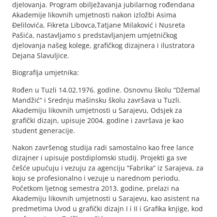
djelovanja. Program obilježavanja jubilarnog rođendana
Akademije likovnih umjetnosti nakon izložbi Asima
Đelilovića, Fikreta Libovca,Tatjane Milaković i Nusreta
Pašića, nastavljamo s predstavljanjem umjetničkog
djelovanja našeg kolege, grafičkog dizajnera i ilustratora
Dejana Slavuljice.
Biografija umjetnika:
Rođen u Tuzli 14.02.1976. godine. Osnovnu školu “Džemal
Mandžić“ i Srednju mašinsku školu završava u Tuzli.
Akademiju likovnih umjetnosti u Sarajevu, Odsjek za
grafički dizajn, upisuje 2004. godine i završava je kao
student generacije.
Nakon završenog studija radi samostalno kao free lance
dizajner i upisuje postdiplomski studij. Projekti ga sve
češće upućuju i vezuju za agenciju “Fabrika“ iz Sarajeva, za
koju se profesionalno i vezuje u narednom periodu.
Početkom ljetnog semestra 2013. godine, prelazi na
Akademiju likovnih umjetnosti u Sarajevu, kao asistent na
predmetima Uvod u grafički dizajn I i II i Grafika knjige, kod