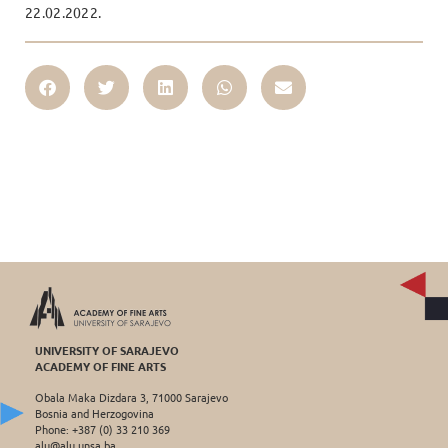
22.02.2022.
UNIVERSITY OF SARAJEVO
ACADEMY OF FINE ARTS
Obala Maka Dizdara 3, 71000 Sarajevo
Bosnia and Herzogovina
Phone: +387 (0) 33 210 369
alu@alu.unsa.ba