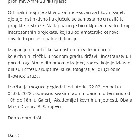
prof. mr. Amre Zulfikarpašić.
Od malih nogu je aktivno zainteresovan za likovni svijet,
djeluje instinktivno i uključuje se samostalno u različite
projekte iz struke. Na taj način je bio uključen u veliki broj
interesantnih projekata, koji su od amaterske osnove
doveli do profesionalne definicije.
Izlagao je na nekoliko samostalnih i velikom broju
kolektivnih izložbi, u rodnom gradu, državi i inostranstvu. I
pored toga što je diplomom dizajner, radovi koje je izlagao
bili su i crteži, skulpture, slike, fotografije i drugi oblici
likovnog izraza.
Izložbu je moguće pogledati od utorka 22.02. do petka
04.03..2022., odnosno svakim radnim danom u terminu od
10h do 18h, u Galeriji Akademije likovnih umjetnosti, Obala
Maka Dizdara 3, Sarajevo.
Dobro nam došli!
Date: