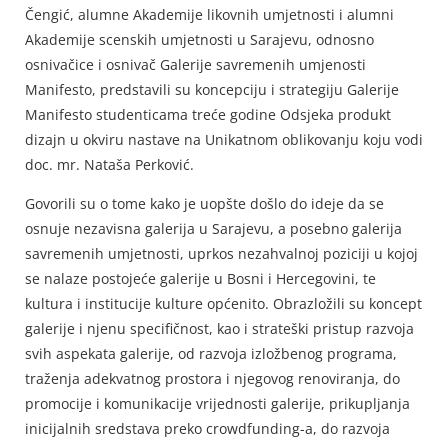
Čengić, alumne Akademije likovnih umjetnosti i alumni
Akademije scenskih umjetnosti u Sarajevu, odnosno
osnivačice i osnivač Galerije savremenih umjenosti
Manifesto, predstavili su koncepciju i strategiju Galerije
Manifesto studenticama treće godine Odsjeka produkt
dizajn u okviru nastave na Unikatnom oblikovanju koju vodi
doc. mr. Nataša Perković.
Govorili su o tome kako je uopšte došlo do ideje da se
osnuje nezavisna galerija u Sarajevu, a posebno galerija
savremenih umjetnosti, uprkos nezahvalnoj poziciji u kojoj
se nalaze postojeće galerije u Bosni i Hercegovini, te
kultura i institucije kulture općenito. Obrazložili su koncept
galerije i njenu specifičnost, kao i strateški pristup razvoja
svih aspekata galerije, od razvoja izložbenog programa,
traženja adekvatnog prostora i njegovog renoviranja, do
promocije i komunikacije vrijednosti galerije, prikupljanja
inicijalnih sredstava preko crowdfunding-a, do razvoja