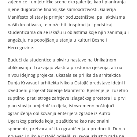
zajednice i umjetničke scene oko galerije, kao i planiranja
njene dugoročne finansijske samoodrživosti. Galerija
Manifesto blistav je primjer poduzetništva, pa i aktivizma
naših kreativaca, te može biti inspiracija i podsticaj
studenticama da se iskažu u oblastima koje njih zanimaju i
angažuju na poboljšanju stanja u kulturi Bosne i
Hercegovine.
Budući da studentice u okviru nastave na Unikatnom
oblikovanju II razvijaju vlastita prostorna rješenja, ali na
nivou idejnog projekta, ukazala se prilika da arhitektica
Dunja Krvavac i arhitekta Nikola Ostojić predstave idejni i
izvedbeni projekat Galerije Manifesto. Rješenje je izuzetno
suptilno, prati stroge zahtjeve izlagačkog prostora i u prvi
plan stavlja umjetnička djela, istovremeno poštujući
ograničenja oblikovanja enterijera zgrade iz Autro-
Ugarskog perioda koja je zaštićena kao nacionalni
spomenik, pretvarajući ta ograničenja u prednosti. Dunja
Krvavac i Nikola Ostojić odijelili su svoje iskustvo rada na