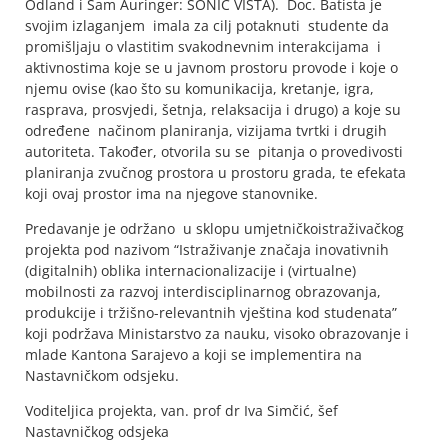
Odland i Sam Auringer: SONIC VISTA). Doc. Batista je
svojim izlaganjem imala za cilj potaknuti studente da
promišljaju o vlastitim svakodnevnim interakcijama i
aktivnostima koje se u javnom prostoru provode i koje o
njemu ovise (kao što su komunikacija, kretanje, igra,
rasprava, prosvjedi, šetnja, relaksacija i drugo) a koje su
određene načinom planiranja, vizijama tvrtki i drugih
autoriteta. Također, otvorila su se pitanja o provedivosti
planiranja zvučnog prostora u prostoru grada, te efekata
koji ovaj prostor ima na njegove stanovnike.
Predavanje je održano u sklopu umjetničkoistraživačkog
projekta pod nazivom “Istraživanje značaja inovativnih
(digitalnih) oblika internacionalizacije i (virtualne)
mobilnosti za razvoj interdisciplinarnog obrazovanja,
produkcije i tržišno-relevantnih vještina kod studenata”
koji podržava Ministarstvo za nauku, visoko obrazovanje i
mlade Kantona Sarajevo a koji se implementira na
Nastavničkom odsjeku.
Voditeljica projekta, van. prof dr Iva Simčić, šef
Nastavničkog odsjeka