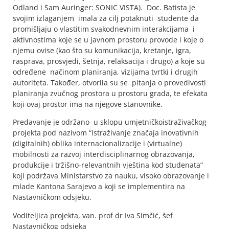
Odland i Sam Auringer: SONIC VISTA). Doc. Batista je
svojim izlaganjem imala za cilj potaknuti studente da
promišljaju o vlastitim svakodnevnim interakcijama i
aktivnostima koje se u javnom prostoru provode i koje o
njemu ovise (kao što su komunikacija, kretanje, igra,
rasprava, prosvjedi, šetnja, relaksacija i drugo) a koje su
određene načinom planiranja, vizijama tvrtki i drugih
autoriteta. Također, otvorila su se pitanja o provedivosti
planiranja zvučnog prostora u prostoru grada, te efekata
koji ovaj prostor ima na njegove stanovnike.
Predavanje je održano u sklopu umjetničkoistraživačkog
projekta pod nazivom “Istraživanje značaja inovativnih
(digitalnih) oblika internacionalizacije i (virtualne)
mobilnosti za razvoj interdisciplinarnog obrazovanja,
produkcije i tržišno-relevantnih vještina kod studenata”
koji podržava Ministarstvo za nauku, visoko obrazovanje i
mlade Kantona Sarajevo a koji se implementira na
Nastavničkom odsjeku.
Voditeljica projekta, van. prof dr Iva Simčić, šef
Nastavničkog odsjeka