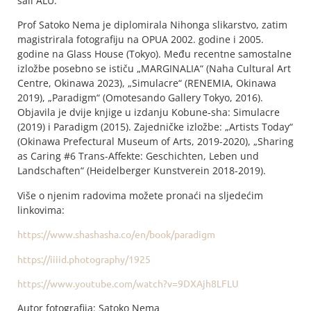
sali ALU.
Prof Satoko Nema je diplomirala Nihonga slikarstvo, zatim
magistrirala fotografiju na OPUA 2002. godine i 2005.
godine na Glass House (Tokyo). Među recentne samostalne
izložbe posebno se ističu „MARGINALIA“ (Naha Cultural Art
Centre, Okinawa 2023), „Simulacre“ (RENEMIA, Okinawa
2019), „Paradigm“ (Omotesando Gallery Tokyo, 2016).
Objavila je dvije knjige u izdanju Kobune-sha: Simulacre
(2019) i Paradigm (2015). Zajedničke izložbe: „Artists Today“
(Okinawa Prefectural Museum of Arts, 2019-2020), „Sharing
as Caring #6 Trans-Affekte: Geschichten, Leben und
Landschaften“ (Heidelberger Kunstverein 2018-2019).
Više o njenim radovima možete pronaći na sljedećim
linkovima:
https://www.shashasha.co/en/book/paradigm
https://iiiid.photography/1925
https://www.youtube.com/watch?v=9DXAjh8LFLU
Autor fotografija: Satoko Nema