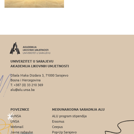
UNIVERZITET U SARAJEVU
AKADEMIJA LIKOVNIH UMJETNOSTI
Obala Maka Dizdara 3, 71000 Sarajevo
Bosna i Hercegovina
T: +387 (0) 33 210 369
alu@alu.unsa.ba
POVEZNICE
MEĐUNARODNA SARADNJA ALU
eUNSA
ALU program stipendija
UNSA
Erasmus
Webmail
Ceepus
Javne nabavke
Pop-Up Sarajevo