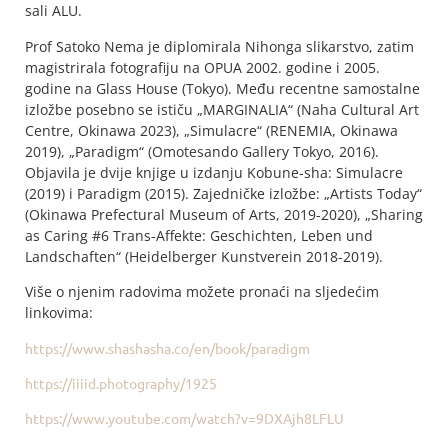
sali ALU.
Prof Satoko Nema je diplomirala Nihonga slikarstvo, zatim
magistrirala fotografiju na OPUA 2002. godine i 2005.
godine na Glass House (Tokyo). Među recentne samostalne
izložbe posebno se ističu „MARGINALIA“ (Naha Cultural Art
Centre, Okinawa 2023), „Simulacre“ (RENEMIA, Okinawa
2019), „Paradigm“ (Omotesando Gallery Tokyo, 2016).
Objavila je dvije knjige u izdanju Kobune-sha: Simulacre
(2019) i Paradigm (2015). Zajedničke izložbe: „Artists Today“
(Okinawa Prefectural Museum of Arts, 2019-2020), „Sharing
as Caring #6 Trans-Affekte: Geschichten, Leben und
Landschaften“ (Heidelberger Kunstverein 2018-2019).
Više o njenim radovima možete pronaći na sljedećim
linkovima:
https://www.shashasha.co/en/book/paradigm
https://iiiid.photography/1925
https://www.youtube.com/watch?v=9DXAjh8LFLU