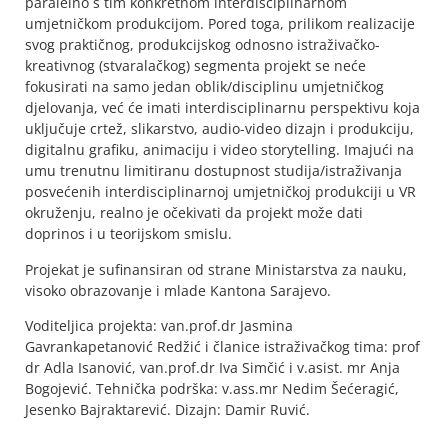
paralelno s tim konkretnom interdisciplinarnom
umjetničkom produkcijom. Pored toga, prilikom realizacije
svog praktičnog, produkcijskog odnosno istraživačko-
kreativnog (stvaralačkog) segmenta projekt se neće
fokusirati na samo jedan oblik/disciplinu umjetničkog
djelovanja, već će imati interdisciplinarnu perspektivu koja
uključuje crtež, slikarstvo, audio-video dizajn i produkciju,
digitalnu grafiku, animaciju i video storytelling. Imajući na
umu trenutnu limitiranu dostupnost studija/istraživanja
posvećenih interdisciplinarnoj umjetničkoj produkciji u VR
okruženju, realno je očekivati da projekt može dati
doprinos i u teorijskom smislu.
Projekat je sufinansiran od strane Ministarstva za nauku,
visoko obrazovanje i mlade Kantona Sarajevo.
Voditeljica projekta: van.prof.dr Jasmina
Gavrankapetanović Redžić i članice istraživačkog tima: prof
dr Adla Isanović, van.prof.dr Iva Simčić i v.asist. mr Anja
Bogojević. Tehnička podrška: v.ass.mr Nedim Šećeragić,
Jesenko Bajraktarević. Dizajn: Damir Ruvić.