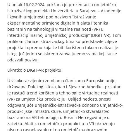
U petak 16.02.2024. održana je prezentacija umjetničko-
istraživačkog projekta Univerziteta u Sarajevu – Akademije
likovnih umjetnosti pod nazivom “Istraživanje
eksperimentalne primjene digitalnih alata i tehnika
baziranih na tehnologiji virtualne realnosti (VR) u
interdisciplinarnoj umjetničkoj produkciji” (DIGIT-VR). Tom
prilikom članice istraživačkog tima su predstavile ciljeve
projekta i opremu koja će biti korištena tokom realizacije
istog. Još jedno se iskreno zahvaljujemo svima koji su se
odazvali pozivu!
Ukratko o DIGIT-VR projektu:
U visokorazvijenim zemljama članicama Europske unije,
državama Dalekog istoka, kao i Sjeverne Amerike, prisutan
je rastući trend korištenja tehnologije virtualne realnosti
(VR) za umjetničku produkciju. Uslijed nedostupnosti
odgovarajuće umjetničko-istraživačke odnosno umjetničko-
produkcijske infrastrukture, umjetničko stvaralaštvo
bazirano na VR tehnologiji u Bosni i Hercegovini je u
začetku. Alati za umjetničku produkciju u VR okruženju
nisu na raspolaganju ni na umjetničko-obrazovnim