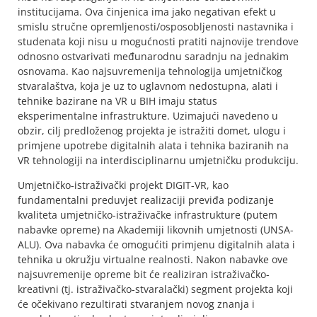
institucijama. Ova činjenica ima jako negativan efekt u
smislu stručne opremljenosti/osposobljenosti nastavnika i
studenata koji nisu u mogućnosti pratiti najnovije trendove
odnosno ostvarivati međunarodnu saradnju na jednakim
osnovama. Kao najsuvremenija tehnologija umjetničkog
stvaralaštva, koja je uz to uglavnom nedostupna, alati i
tehnike bazirane na VR u BIH imaju status
eksperimentalne infrastrukture. Uzimajući navedeno u
obzir, cilj predloženog projekta je istražiti domet, ulogu i
primjene upotrebe digitalnih alata i tehnika baziranih na
VR tehnologiji na interdisciplinarnu umjetničku produkciju.
Umjetničko-istraživački projekt DIGIT-VR, kao
fundamentalni preduvjet realizaciji previđa podizanje
kvaliteta umjetničko-istraživačke infrastrukture (putem
nabavke opreme) na Akademiji likovnih umjetnosti (UNSA-
ALU). Ova nabavka će omogućiti primjenu digitalnih alata i
tehnika u okružju virtualne realnosti. Nakon nabavke ove
najsuvremenije opreme bit će realiziran istraživačko-
kreativni (tj. istraživačko-stvaralački) segment projekta koji
će očekivano rezultirati stvaranjem novog znanja i