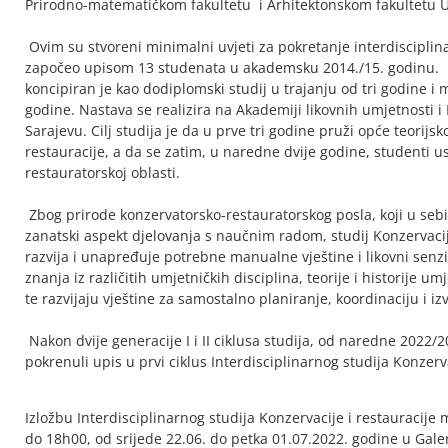
Prirodno-matematičkom fakultetu i Arhitektonskom fakultetu Un
Ovim su stvoreni minimalni uvjeti za pokretanje interdisciplinar
započeo upisom 13 studenata u akademsku 2014./15. godinu. Int
koncipiran je kao dodiplomski studij u trajanju od tri godine i ma
godine. Nastava se realizira na Akademiji likovnih umjetnosti 
Sarajevu. Cilj studija je da u prve tri godine pruži opće teorijsk
restauracije, a da se zatim, u naredne dvije godine, studenti u
restauratorskoj oblasti.
Zbog prirode konzervatorsko-restauratorskog posla, koji u sebi s
zanatski aspekt djelovanja s naučnim radom, studij Konzervacij
razvija i unapređuje potrebne manualne vještine i likovni senzibi
znanja iz različitih umjetničkih disciplina, teorije i historije u
te razvijaju vještine za samostalno planiranje, koordinaciju i 
Nakon dvije generacije I i II ciklusa studija, od naredne 202
pokrenuli upis u prvi ciklus Interdisciplinarnog studija Konzerva
Izložbu Interdisciplinarnog studija Konzervacije i restauraci
do 18h00, od srijede 22.06. do petka 01.07.2022. godine u Gale