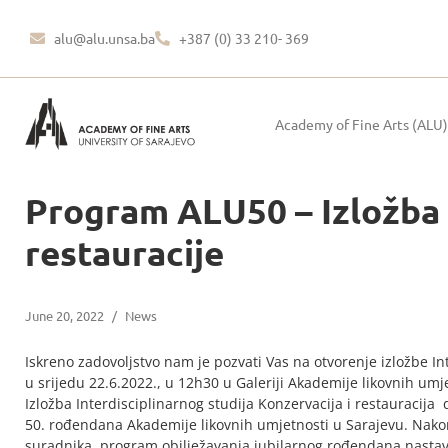
alu@alu.unsa.ba
+387 (0) 33 210- 369
Academy of Fine Arts (ALU)
Program ALU50 – Izložba I
restauracije
June 20, 2022
/
News
Iskreno zadovoljstvo nam je pozvati Vas na otvorenje izložbe Int
u srijedu 22.6.2022., u 12h30 u Galeriji Akademije likovnih umj
Izložba Interdisciplinarnog studija Konzervacija i restauracija
50. rođendana Akademije likovnih umjetnosti u Sarajevu. Nakon
suradnika, program obilježavanja jubilarnog rođendana nastav