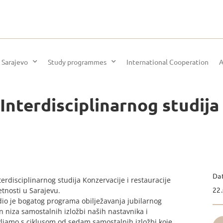
 Sarajevo
Study programmes
International Cooperation
A
nterdisciplinarnog studija 
Da
erdisciplinarnog studija Konzervacije i restauracije
22.
etnosti u Sarajevu.
 dio je bogatog programa obilježavanja jubilarnog
 niza samostalnih izložbi naših nastavnika i
ljamo s ciklusom od sedam samostalnih izložbi koje