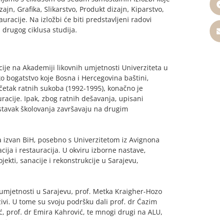
ajn, Grafika, Slikarstvo, Produkt dizajn, Kiparstvo,
auracije. Na izložbi će biti predstavljeni radovi
i drugog ciklusa studija.
ije na Akademiji likovnih umjetnosti Univerziteta u
o bogatstvo koje Bosna i Hercegovina baštini,
četak ratnih sukoba (1992-1995), konačno je
acije. Ipak, zbog ratnih dešavanja, upisani
astavak školovanja završavaju na drugim
a izvan BiH, posebno s Univerzitetom iz Avignona
ija i restauracija. U okviru izborne nastave,
jekti, sanacije i rekonstrukcije u Sarajevu,
umjetnosti u Sarajevu, prof. Metka Kraigher-Hozo
živi. U tome su svoju podršku dali prof. dr Ćazim
ć, prof. dr Emira Kahrović, te mnogi drugi na ALU,