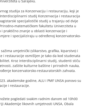
iverziteta u Sarajevu.
nog studija za Konzervaciju i restauraciju, koji je
erdisciplinarni studij Konzervacija i restauracija
gistarski specijalistički studij u trajanju od dvije
i Prirodno-matematičkom fakultetu Univerziteta u
o i praktično znanje u oblasti konzervacije i
smjere i specijaliziraju u određenoj konzervatorsko-
ažima umjetnički (slikarstvo, grafika, kiparstvo) i
e i restauracije osmišljen je tako da kod studenata
litet. Kroz interdisciplinarni studij, studenti stiču
mjetnosti, zaštite kulturne baštine i prirodnih nauka,
izvođenje konzervatorsko-restauratorskih zahvata.
2/2023. akademske godine, ALU i PMF UNSA ponovo su
cije i restauracije.
je možete pogledati svakim radnim danom od 10h00
riji Akademije likovnih umjetnosti UNSA, Obala