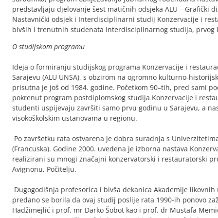
predstavljaju djelovanje šest matičnih odsjeka ALU – Grafički diz
Nastavnički odsjek i Interdisciplinarni studij Konzervacije i rest
bivših i trenutnih studenata Interdisciplinarnog studija, prvog 
O studijskom programu
Ideja o formiranju studijskog programa Konzervacije i restaurac
Sarajevu (ALU UNSA), s obzirom na ogromno kulturno-historijsk
prisutna je još od 1984. godine. Početkom 90–tih, pred sami po
pokrenut program postdiplomskog studija Konzervacije i restaur
studenti uspijevaju završiti samo prvu godinu u Sarajevu, a n
visokoškolskim ustanovama u regionu.
Po završetku rata ostvarena je dobra suradnja s Univerzitetim
(Francuska). Godine 2000. uvedena je izborna nastava Konzervac
realizirani su mnogi značajni konzervatorski i restauratorski pro
Avignonu, Počitelju.
Dugogodišnja profesorica i bivša dekanica Akademije likovnih 
predano se borila da ovaj studij poslije rata 1990-ih ponovo za
Hadžimejlić i prof. mr Darko Šobot kao i prof. dr Mustafa Memi