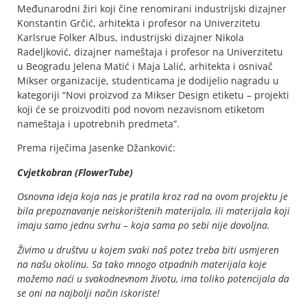
Međunarodni žiri koji čine renomirani industrijski dizajner
Konstantin Grčić, arhitekta i profesor na Univerzitetu
Karlsrue Folker Albus, industrijski dizajner Nikola
Radeljković, dizajner nameštaja i profesor na Univerzitetu
u Beogradu Jelena Matić i Maja Lalić, arhitekta i osnivač
Mikser organizacije, studenticama je dodijelio nagradu u
kategoriji “Novi proizvod za Mikser Design etiketu – projekti
koji će se proizvoditi pod novom nezavisnom etiketom
nameštaja i upotrebnih predmeta”.
Prema riječima Jasenke Džanković:
Cvjetkobran (FlowerTube)
Osnovna ideja koja nas je pratila kroz rad na ovom projektu je
bila prepoznavanje neiskorištenih materijala, ili materijala koji
imaju samo jednu svrhu – koja sama po sebi nije dovoljna.
Živimo u društvu u kojem svaki naš potez treba biti usmjeren
na našu okolinu. Sa tako mnogo otpadnih materijala koje
možemo naći u svakodnevnom životu, ima toliko potencijala da
se oni na najbolji način iskoriste!