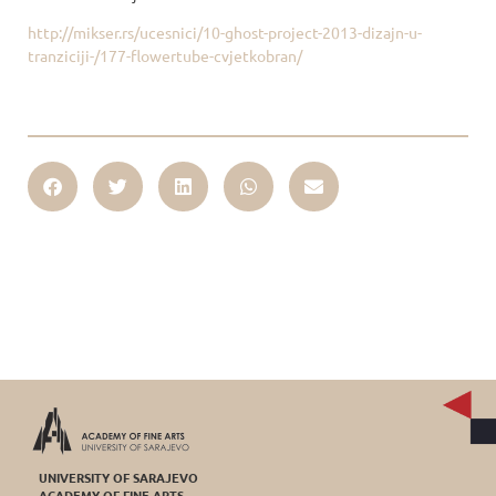
http://mikser.rs/ucesnici/10-ghost-project-2013-dizajn-u-
tranziciji-/177-flowertube-cvjetkobran/
UNIVERSITY OF SARAJEVO
ACADEMY OF FINE ARTS