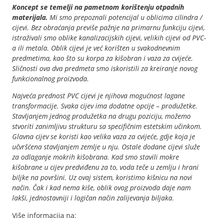
Koncept se temelji na pametnom korištenju otpadnih
materijala.
Mi smo prepoznali potencijal u oblicima cilindra /
cijevi. Bez obraćanja previše pažnje na primarnu funkciju cijevi,
istraživali smo oblike kanalizacijskih cijevi, velikih cijevi od PVC-
a ili metala. Oblik cijevi je već korišten u svakodnevnim
predmetima, kao što su korpa za kišobran i vaza za cvijeće.
Sličnosti ova dva predmeta smo iskoristili za kreiranje novog
funkcionalnog proizvoda.
Najveća prednost PVC cijevi je njihova mogućnost lagane
transformacije. Svaka cijev ima dodatne opcije – produžetke.
Stavljanjem jednog produžetka na drugu poziciju, možemo
stvoriti zanimljivu strukturu sa specifičnim estetskim učinkom.
Glavna cijev se koristi kao velika vaza za cvijeće, gdje koja je
učvršćena stavljanjem zemlje u nju. Ostale dodane cijevi služe
za odlaganje mokrih kišobrana. Kad smo stavili mokre
kišobrane u cijev predviđenu za to, voda teče u zemlju i hrani
biljke na površini. Uz ovaj sistem, koristimo kišnicu na novi
način. Čak i kad nema kiše, oblik ovog proizvoda daje nam
lakši, jednostavniji i logičan način zalijevanja biljaka.
Više informacija na: