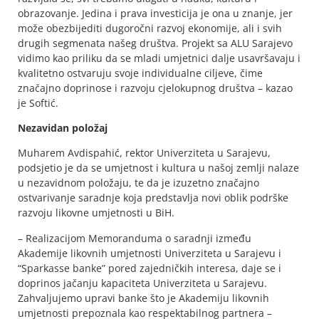
obrazovanje. Jedina i prava investicija je ona u znanje, jer
može obezbijediti dugoročni razvoj ekonomije, ali i svih
drugih segmenata našeg društva. Projekt sa ALU Sarajevo
vidimo kao priliku da se mladi umjetnici dalje usavršavaju i
kvalitetno ostvaruju svoje individualne ciljeve, čime
značajno doprinose i razvoju cjelokupnog društva – kazao
je Softić.
Nezavidan položaj
Muharem Avdispahić, rektor Univerziteta u Sarajevu,
podsjetio je da se umjetnost i kultura u našoj zemlji nalaze
u nezavidnom položaju, te da je izuzetno značajno
ostvarivanje saradnje koja predstavlja novi oblik podrške
razvoju likovne umjetnosti u BiH.
– Realizacijom Memoranduma o saradnji između
Akademije likovnih umjetnosti Univerziteta u Sarajevu i
“Sparkasse banke” pored zajedničkih interesa, daje se i
doprinos jačanju kapaciteta Univerziteta u Sarajevu.
Zahvaljujemo upravi banke što je Akademiju likovnih
umjetnosti prepoznala kao respektabilnog partnera –