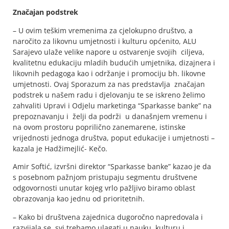
Značajan podstrek
– U ovim teškim vremenima za cjelokupno društvo, a
naročito za likovnu umjetnosti i kulturu općenito, ALU
Sarajevo ulaže velike napore u ostvarenje svojih ciljeva,
kvalitetnu edukaciju mladih budućih umjetnika, dizajnera i
likovnih pedagoga kao i održanje i promociju bh. likovne
umjetnosti. Ovaj Sporazum za nas predstavlja značajan
podstrek u našem radu i djelovanju te se iskreno želimo
zahvaliti Upravi i Odjelu marketinga “Sparkasse banke” na
prepoznavanju i želji da podrži u današnjem vremenu i
na ovom prostoru poprilično zanemarene, istinske
vrijednosti jednoga društva, poput edukacije i umjetnosti –
kazala je Hadžimejlić- Kečo.
Amir Softić, izvršni direktor “Sparkasse banke” kazao je da
s posebnom pažnjom pristupaju segmentu društvene
odgovornosti unutar kojeg vrlo pažljivo biramo oblast
obrazovanja kao jednu od prioritetnih.
– Kako bi društvena zajednica dugoročno napredovala i
razvijala se, svi trebamo ulagati u nauku, kulturu i