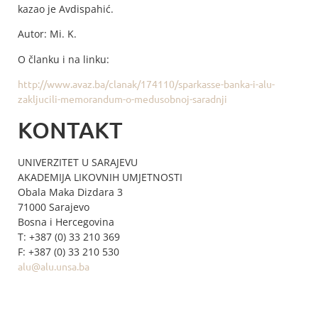
kazao je Avdispahić.
Autor: Mi. K.
O članku i na linku:
http://www.avaz.ba/clanak/174110/sparkasse-banka-i-alu-
zakljucili-memorandum-o-medusobnoj-saradnji
KONTAKT
UNIVERZITET U SARAJEVU
AKADEMIJA LIKOVNIH UMJETNOSTI
Obala Maka Dizdara 3
71000 Sarajevo
Bosna i Hercegovina
T: +387 (0) 33 210 369
F: +387 (0) 33 210 530
alu@alu.unsa.ba