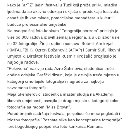
kako je “arTZ” jedini festival u Tuzli koji pruža priliku mladim
ljudima da se aktivno edukuju i uključe u produkciju festivala,
osnažuje ih kao mlade, potencijalne menadžere u kulturi i
buduće profesionalne umjetnike.
Na ovogodišnji foto-konkurs “Fotografija portreta” pristiglo je
više od 800 radova iz svih zemalja regiona, a u uži izbor ušle
Robert Andrejaš
su 32 fotografije. Žiri je radio u sastavu:
(KMFAUFBIH), Ozren Božanović (AFIAP) i Samir Sufi, likovni
umjetnik. Direktor festivala Rusmir Krdžalić proglasio je
najbolje radove.
“Pokrivena” naziv je rada Azre Šahinović, studentice treće
godine odsjeka Grafički dizajn, koja je osvojila treće mjesto u
kategoriji crno-bijele fotografije i nagradu za najbolju
savremenu fotografiju.
Maja Skenderović, studentica master studija na Akademiji
likovnih umjetnosti, osvojila je drugo mjesto u kategoriji kolor
fotografije sa radom “Miss Brown”.
Pored brojnih sadržaja festvala, posjetioci će moći pogledati i
izložbu fotografija “Poznate slike kao konceptualne fotografije”
prošlogodišnjeg pobjednika foto-konkursa Romana