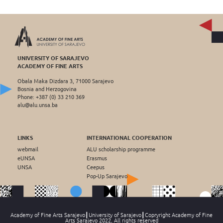
UNIVERSITY OF SARAJEVO
ACADEMY OF FINE ARTS
Obala Maka Dizdara 3, 71000 Sarajevo
Bosnia and Herzogovina
Phone: +387 (0) 33 210 369
alu@alu.unsa.ba
LINKS
INTERNATIONAL COOPERATION
webmail
ALU scholarship programme
eUNSA
Erasmus
UNSA
Ceepus
Pop-Up Sarajevo
Academy of Fine Arts Sarajevo┃University of Sarajevo┃Copryright Academy of Fine
Arts Sarajevo 2022, All rights reserved