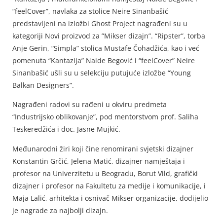
“feelCover”, navlaka za stolice Neire Sinanbašić
predstavljeni na izložbi Ghost Project nagrađeni su u
kategoriji Novi proizvod za ”Mikser dizajn”. “Ripster”, torba
Anje Gerin, “Simpla” stolica Mustafe Čohadžića, kao i već
pomenuta “Kantazija” Naide Begović i “feelCover” Neire
Sinanbašić ušli su u selekciju putujuće izložbe “Young
Balkan Designers”.
Nagrađeni radovi su rađeni u okviru predmeta
“Industrijsko oblikovanje”, pod mentorstvom prof. Saliha
Teskeredžića i doc. Jasne Mujkić.
Međunarodni žiri koji čine renomirani svjetski dizajner
Konstantin Grčić, Jelena Matić, dizajner namještaja i
profesor na Univerzitetu u Beogradu, Borut Vild, grafički
dizajner i profesor na Fakultetu za medije i komunikacije, i
Maja Lalić, arhitekta i osnivač Mikser organizacije, dodijelio
je nagrade za najbolji dizajn.