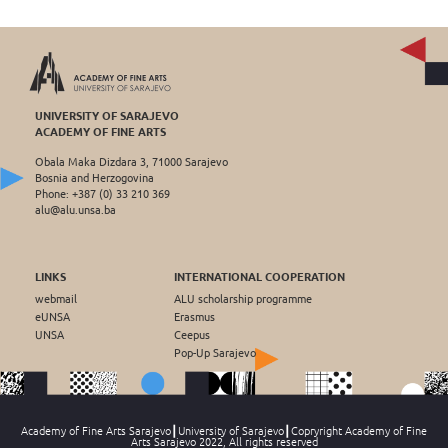
UNIVERSITY OF SARAJEVO
ACADEMY OF FINE ARTS
Obala Maka Dizdara 3, 71000 Sarajevo
Bosnia and Herzogovina
Phone: +387 (0) 33 210 369
alu@alu.unsa.ba
LINKS
INTERNATIONAL COOPERATION
webmail
ALU scholarship programme
eUNSA
Erasmus
UNSA
Ceepus
Pop-Up Sarajevo
Academy of Fine Arts Sarajevo┃University of Sarajevo┃Copryright Academy of Fine
Arts Sarajevo 2022, All rights reserved