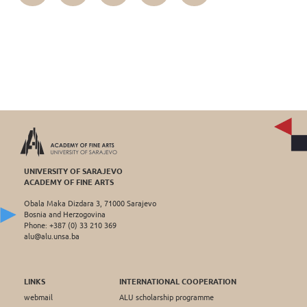
UNIVERSITY OF SARAJEVO
ACADEMY OF FINE ARTS
Obala Maka Dizdara 3, 71000 Sarajevo
Bosnia and Herzogovina
Phone: +387 (0) 33 210 369
alu@alu.unsa.ba
LINKS
INTERNATIONAL COOPERATION
webmail
ALU scholarship programme