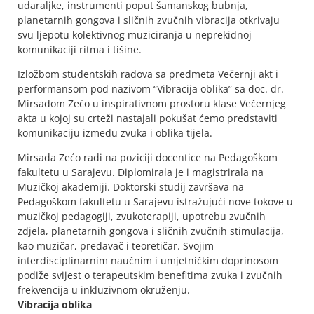
udaraljke, instrumenti poput šamanskog bubnja,
planetarnih gongova i sličnih zvučnih vibracija otkrivaju
svu ljepotu kolektivnog muziciranja u neprekidnoj
komunikaciji ritma i tišine.
Izložbom studentskih radova sa predmeta Večernji akt i
performansom pod nazivom “Vibracija oblika” sa doc. dr.
Mirsadom Zećo u inspirativnom prostoru klase Večernjeg
akta u kojoj su crteži nastajali pokušat ćemo predstaviti
komunikaciju između zvuka i oblika tijela.
Mirsada Zećo radi na poziciji docentice na Pedagoškom
fakultetu u Sarajevu. Diplomirala je i magistrirala na
Muzičkoj akademiji. Doktorski studij završava na
Pedagoškom fakultetu u Sarajevu istražujući nove tokove u
muzičkoj pedagogiji, zvukoterapiji, upotrebu zvučnih
zdjela, planetarnih gongova i sličnih zvučnih stimulacija,
kao muzičar, predavač i teoretičar. Svojim
interdisciplinarnim naučnim i umjetničkim doprinosom
podiže svijest o terapeutskim benefitima zvuka i zvučnih
frekvencija u inkluzivnom okruženju.
Vibracija oblika