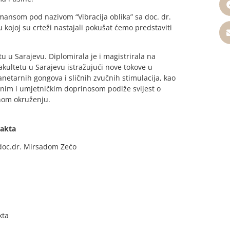
mansom pod nazivom “Vibracija oblika” sa doc. dr.
kojoj su crteži nastajali pokušat ćemo predstaviti
u u Sarajevu. Diplomirala je i magistrirala na
kultetu u Sarajevu istražujući nove tokove u
anetarnih gongova i sličnih zvučnih stimulacija, kao
čnim i umjetničkim doprinosom podiže svijest o
vnom okruženju.
 akta
a doc.dr. Mirsadom Zećo
kta