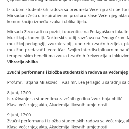
Izložbom studentskih radova sa predmeta Večernji akt i perfor
Mirsadom Zećo u inspirativnom prostoru klase Večernjeg akta u 
komunikaciju između zvuka i oblika tijela.
Mirsada Zećo radi na poziciji docentice na Pedagoškom fakultet
Muzičkoj akademiji. Doktorski studij završava na Pedagoškom fa
muzičkoj pedagogiji, zvukoterapiji, upotrebu zvučnih zdjela, pl
muzičar, predavač i teoretičar. Svojim interdisciplinarnim nau
terapeutskim benefitima zvuka i zvučnih frekvencija u inkluzi
Vibracija oblika
Zvučni performans i izložba studentskih radova sa Večernjeg
Prof.mr. Tatjana Milaković i v.as.mr. Lea Jerlagić u saradnji s
8.juni, 17:00
Istraživanje sa studentima završnih godina ‘zvuk-boja-oblik’
Klasa Večernjeg akta, Akademija likovnih umjetnosti
9.juni, 17:00
Zvučni performans i izložba studentskih radova sa Večernjeg a
Klasa Večernjeg akta, Akademija likovnih umjetnosti