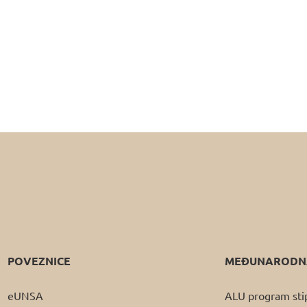
POVEZNICE
MEĐUNARODNA
eUNSA
ALU program sti