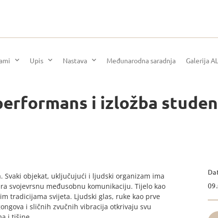
rami
Upis
Nastava
Međunarodna saradnja
Galerija A
 performans i izložba stude
Da
. Svaki objekat, uključujući i ljudski organizam ima
09.
eira svojevrsnu međusobnu komunikaciju. Tijelo kao
im tradicijama svijeta. Ljudski glas, ruke kao prve
gova i sličnih zvučnih vibracija otkrivaju svu
 i tišine.