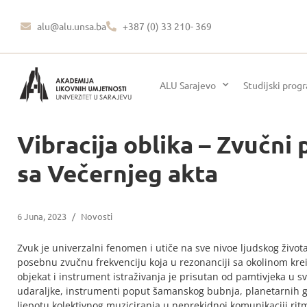
alu@alu.unsa.ba
+387 (0) 33 210- 369
ALU Sarajevo
Studijski prog
Vibracija oblika – Zvučni
sa Večernjeg akta
6 Juna, 2023
/
Novosti
Zvuk je univerzalni fenomen i utiče na sve nivoe ljudskog života
posebnu zvučnu frekvenciju koja u rezonanciji sa okolinom kr
objekat i instrument istraživanja je prisutan od pamtivjeka u sv
udaraljke, instrumenti poput šamanskog bubnja, planetarnih gon
ljepotu kolektivnog muziciranja u neprekidnoj komunikaciji ritma