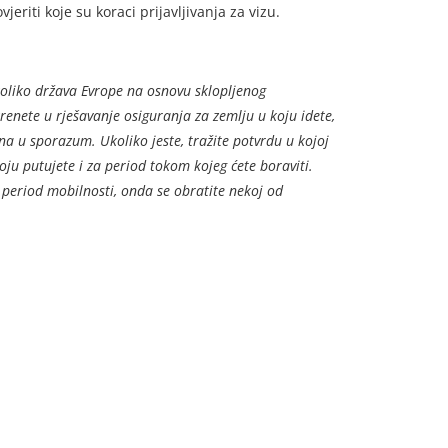
eriti koje su koraci prijavljivanja za vizu.
koliko država Evrope na osnovu sklopljenog
renete u rješavanje osiguranja za zemlju u koju idete,
ena u sporazum. Ukoliko jeste, tražite potvrdu u kojoj
oju putujete i za period tokom kojeg ćete boraviti.
 period mobilnosti, onda se obratite nekoj od