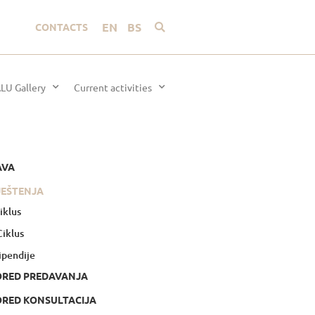
EN
BS
CONTACTS
LU Gallery
Current activities
AVA
JEŠTENJA
Ciklus
 Ciklus
ipendije
ORED PREDAVANJA
RED KONSULTACIJA