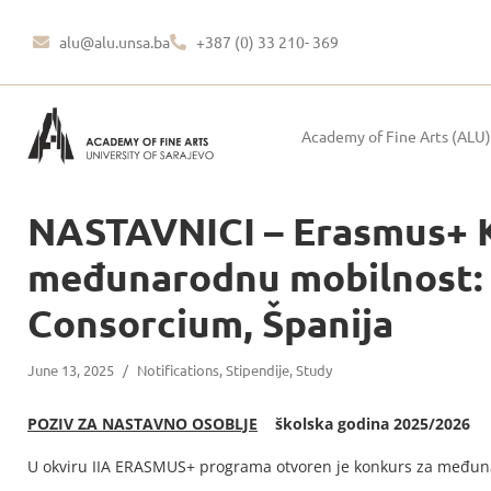
alu@alu.unsa.ba
+387 (0) 33 210- 369
Academy of Fine Arts (ALU)
NASTAVNICI – Erasmus+ 
međunarodnu mobilnost: 
Consorcium, Španija
June 13, 2025
/
Notifications
,
Stipendije
,
Study
POZIV ZA NASTAVNO OSOBLJE
školska godina 2025/2026
U okviru IIA ERASMUS+ programa otvoren je konkurs za međun