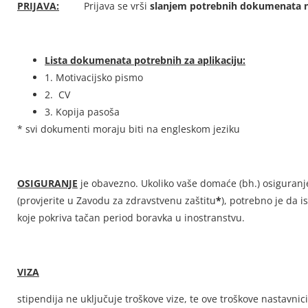
PRIJAVA:
Prijava se vrši
slanjem potrebnih dokumenata 
Lista dokumenata potrebnih za aplikaciju:
1. Motivacijsko pismo
2. CV
3. Kopija pasoša
* svi dokumenti moraju biti na engleskom jeziku
OSIGURANJE
je obavezno. Ukoliko vaše domaće (bh.) osiguranje
(provjerite u Zavodu za zdravstvenu zaštitu
*
), potrebno je da i
koje pokriva tačan period boravka u inostranstvu.
VIZA
stipendija ne uključuje troškove vize, te ove troškove nastavnic