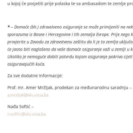
u kojoj će posjetiti prije polaska te sa ambasadom te zemlje provj
*
– Domaće (bh.) zdravstveno osiguranje se može primijeniti na ne
sporazuma iz Bosne i Hercegovine i tih zemalja Evrope. Prije nego k
provjerite u Zavodu za zdravstvenu zaštitu da li je ta zemlja uključ
će jasno biti naglašeno da vaše domaće osiguranje važi u zemlji u k
Ukoliko je nemoguće dobiti potvrdu kojom osiguranje pokriva cijeli
osiguravajućih kuća.
Za sve dodatne informacije:
Prof. mr. Amer Mržljak, prodekan za međunarodnu saradnju –
a.mrzljak@alu.unsa.ba
Nađa Softić –
n.softic@alu.unsa.ba