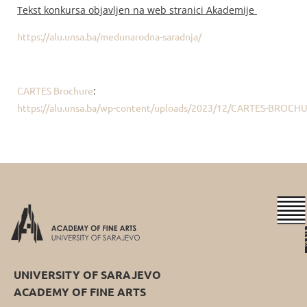
Tekst konkursa objavljen na web stranici Akademije
https://alu.unsa.ba/medunarodna-saradnja/
CARTES Brochure
:
https://alu.unsa.ba/wp-content/uploads/2023/12/CARTES-BROCHU
UNIVERSITY OF SARAJEVO
ACADEMY OF FINE ARTS