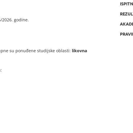
ISPIT
REZUL
/2026. godine.
AKAD
PRAVI
upne su ponuđene studijske oblasti:
likovna
: