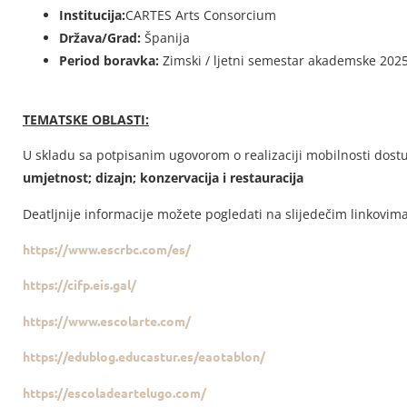
Institucija:
CARTES Arts Consorcium
Država/Grad:
Španija
Period boravka:
Zimski / ljetni semestar akademske 2025
TEMATSKE OBLASTI:
U skladu sa potpisanim ugovorom o realizaciji mobilnosti dost
umjetnost; dizajn; konzervacija i restauracija
Deatljnije informacije možete pogledati na slijedečim linkovima
https://www.escrbc.com/es/
https://cifp.eis.gal/
https://www.escolarte.com/
https://edublog.educastur.es/eaotablon/
https://escoladeartelugo.com/