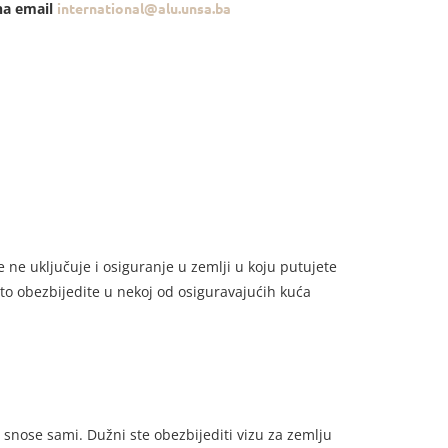
na email
international@alu.unsa.ba
 ne uključuje i osiguranje u zemlji u koju putujete
sto obezbijedite u nekoj od osiguravajućih kuća
i snose sami. Dužni ste obezbijediti vizu za zemlju