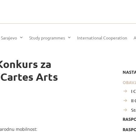
 Sarajevo
Study programmes
International Cooperation
A
Konkurs za
NAST
Cartes Arts
OBAV
I 
II
St
RASP
arodnu mobilnost:
RASPO