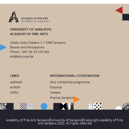
UNIVERSITY OF SARAJEVO
ACADEMY OF FINE ARTS
Obala Maka Dizdara 3, 71000 Sarajevo
Bosnia and Herzogovina
Phone: +387 (0) 33 210 369
alu@alu.unsa.ba
LINKS
INTERNATIONAL COOPERATION
webmail
ALU scholarship programme
eUNSA
Erasmus
UNSA
Ceepus
Pop-Up Sarajevo
Academy of Fine Arts Sarajevo┃University of Sarajevo┃Copryright Academy of Fine
Arts Sarajevo 2022, All rights reserved