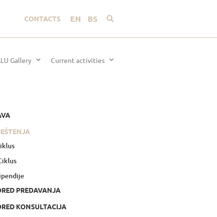
EN
BS
CONTACTS
LU Gallery
Current activities
AVA
JEŠTENJA
Ciklus
 Ciklus
ipendije
ORED PREDAVANJA
RED KONSULTACIJA