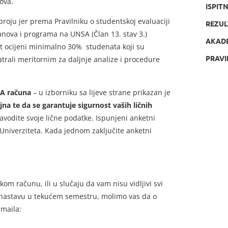
kova.
ISPIT
broju jer prema Pravilniku o studentskoj evaluaciji
REZUL
anova i programa na UNSA (Član 13. stav 3.)
AKAD
t ocijeni minimalno 30% studenata koji su
PRAVI
trali meritornim za daljnje analize i procedure
SA računa
– u izborniku sa lijeve strane prikazan je
 te da se garantuje sigurnost vaših ličnih
vodite svoje lične podatke. Ispunjeni anketni
a Univerziteta. Kada jednom zaključite anketni
om računu, ili u slučaju da vam nisu vidljivi svi
li nastavu u tekućem semestru, molimo vas da o
-maila: