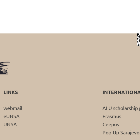
LINKS
INTERNATION
webmail
ALU scholarshi
eUNSA
Erasmus
UNSA
Ceepus
Pop-Up Sarajevo