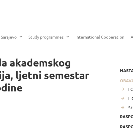
 Sarajevo
Study programmes
International Cooperation
A
ada akademskog
NAST
dija, ljetni semestar
OBAV
odine
I 
II
St
RASP
RASPO