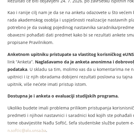
Rezultati će biti objavljeni 24. 7. 2026. po završetku ispitnih ro
Kao i ranije cilj nam je da se na anketu odazovete u što većem 
rada akademskog osoblja i uspješnosti realizacije nastavnih pl
potrebno je da svakog pojedinog nastavnika saradnika/predme
obavezni pohađati dati predmet kako bi se rezultati ankete sma
propisane Pravilnikom.
Anketnom upitniku pristupate sa vlastitog korisničkog eUN
link “Anketa”.
Naglašavamo da je anketa anonimna i dobrovoljna
podataka
. U skladu sa tim, molimo vas da u komentarima ne na
upitnici i iz njih obradama dobijeni rezultati poslovna su tajn
upitnik, više nećete imati pristup istom.
Dostupna je i anketa o evaluaciji studijskih programa.
Ukoliko budete imali problema prilikom pristupanja korisnisničk
predmeti i njihovi nastavnici i saradnici kod kojih ste pohađa
tome obavijestite Nađu Softić, šefa studentske službe putem e
n.softic@alu.unsa.ba
.