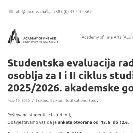
alu@alu.unsa.ba
+387 (0) 33 210- 369
Academy of Fine Arts (ALU)
Studentska evaluacija r
osoblja za I i II ciklus stu
2025/2026. akademske g
May 19, 2026
/
I ciklus
,
II ciklus
,
Notifications
,
Study
Poštovane studentice i studenti,
Obavještavamo vas da je
anketa otvorena od 18. 5. do 12.6.