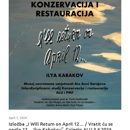
April 1, 2024
Izložba „I Will Return on April 12… / Vratit ću se
aprila 12… Ilya Kabakov“, Galerija ALU 3.4.2024