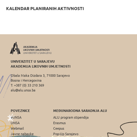
KALENDAR PLANIRANIH AKTIVNOSTI
UNIVERZITET U SARAJEVU
AKADEMIJA LIKOVNIH UMJETNOSTI
Obala Maka Dizdara 3, 71000 Sarajevo
Bosna i Hercegovina
T: +387 (0) 33 210 369
alu@alu.unsa.ba
POVEZNICE
MEĐUNARODNA SARADNJA ALU
eUNSA
ALU program stipendija
UNSA
Erasmus
Webmail
Ceepus
Javne nabavke
Pop-Up Sarajevo