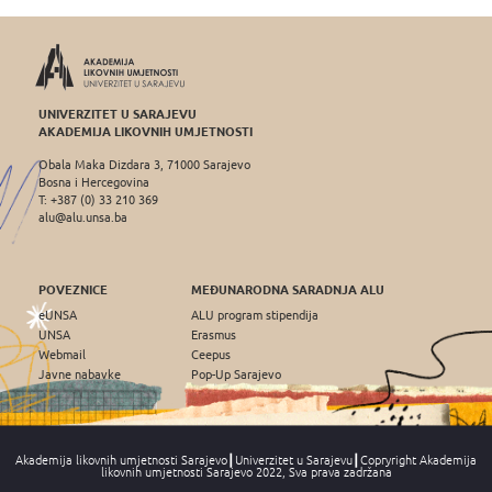
UNIVERZITET U SARAJEVU
AKADEMIJA LIKOVNIH UMJETNOSTI
Obala Maka Dizdara 3, 71000 Sarajevo
Bosna i Hercegovina
T: +387 (0) 33 210 369
alu@alu.unsa.ba
POVEZNICE
MEĐUNARODNA SARADNJA ALU
eUNSA
ALU program stipendija
UNSA
Erasmus
Webmail
Ceepus
Javne nabavke
Pop-Up Sarajevo
Akademija likovnih umjetnosti Sarajevo┃Univerzitet u Sarajevu┃Copryright Akademija
likovnih umjetnosti Sarajevo 2022, Sva prava zadržana