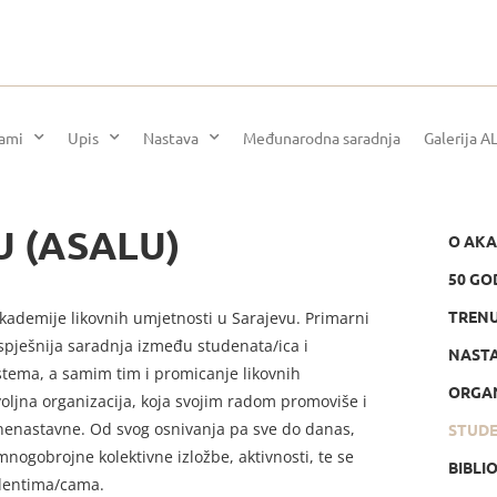
rami
Upis
Nastava
Međunarodna saradnja
Galerija A
LU (ASALU)
O AKA
50 GO
TRENU
kademije likovnih umjetnosti u Sarajevu. Primarni
uspješnija saradnja između studenata/ica i
NASTA
istema, a samim tim i promicanje likovnih
ORGA
voljna organizacija, koja svojim radom promoviše i
 nenastavne. Od svog osnivanja pa sve do danas,
STUDE
nogobrojne kolektivne izložbe, aktivnosti, te se
BIBLI
udentima/cama.