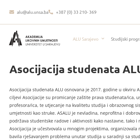
alu@alu.unsa.ba
+387 (0) 33 210- 369
ALU Sarajevo
Studijski prog
Asocijacija studenata A
Asocijacija studenata ALU osnovana je 2017. godine u okviru A
ciljevi Asocijacije su promicanje zaštite prava studenata/ica, 
profesora/ica, te utjecanje na kvalitetu studija i obrazovnog s
umjetnosti kao struke. ASALU je nevladina, neprofitna i dobro
podržava studentske radove i aktivnosti kako nastavne, tako i
Asocijacija je učestvovala u mnogim projektima, organizovala m
bavila rješavanjem problema unutar studija u saradnji sa st