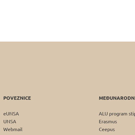
POVEZNICE
MEĐUNARODNA
eUNSA
ALU program sti
UNSA
Erasmus
Webmail
Ceepus