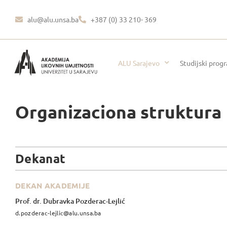
alu@alu.unsa.ba
+387 (0) 33 210- 369
ALU Sarajevo
Studijski prog
Organizaciona struktura
Dekanat
DEKAN AKADEMIJE
Prof. dr. Dubravka Pozderac-Lejlić
d.pozderac-lejlic@alu.unsa.ba