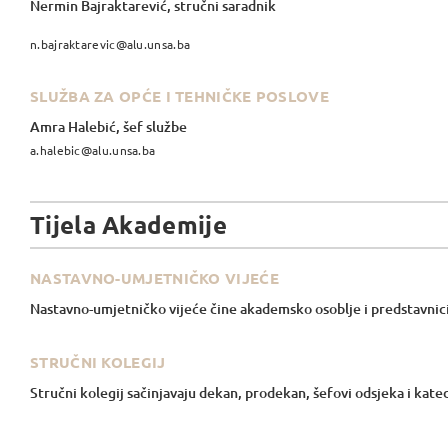
Nermin Bajraktarević, stručni saradnik
n.bajraktarevic@alu.unsa.ba
SLUŽBA ZA OPĆE I TEHNIČKE POSLOVE
Amra Halebić, šef službe
a.halebic@alu.unsa.ba
Tijela Akademije
NASTAVNO-UMJETNIČKO VIJEĆE
Nastavno-umjetničko vijeće čine akademsko osoblje i predstavnic
STRUČNI KOLEGIJ
Stručni kolegij sačinjavaju dekan, prodekan, šefovi odsjeka i kated