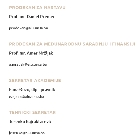
PRODEKAN ZA NASTAVU
Prof. mr. Daniel Premec
prodekan@alu.unsa.ba
PRODEKAN ZA MEĐUNARODNU SARADNJU I FINANSIJ
Prof. mr. Amer Mržljak
a.mrzljak@alu.unsa.ba
SEKRETAR AKADEMIJE
Elma Đozo, dipl. pravnik
e.djozo@alu.unsa.ba
TEHNIČKI SEKRETAR
Jesenko Bajraktarević
jesenko@alu.unsa.ba