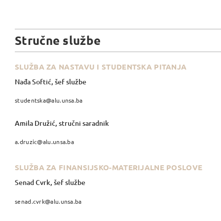
Stručne službe
SLUŽBA ZA NASTAVU I STUDENTSKA PITANJA
Nađa Softić, šef službe
studentska@alu.unsa.ba
Amila Družić, stručni saradnik
a.druzic@alu.unsa.ba
SLUŽBA ZA FINANSIJSKO-MATERIJALNE POSLOVE
Senad Cvrk, šef službe
senad.cvrk@alu.unsa.ba