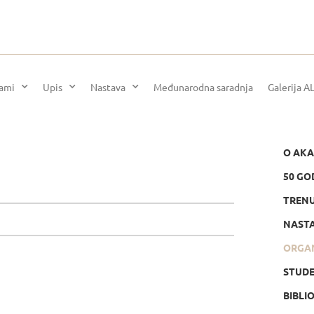
rami
Upis
Nastava
Međunarodna saradnja
Galerija A
O AKA
50 GO
TRENU
NASTA
ORGA
STUDE
BIBLI