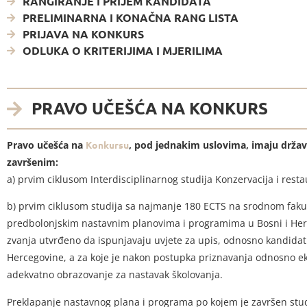
RANGIRANJE I PRIJEM KANDIDATA
PRELIMINARNA I KONAČNA RANG LISTA
PRIJAVA NA KONKURS
ODLUKA O KRITERIJIMA I MJERILIMA
PRAVO UČEŠĆA NA KONKURS
Pravo učešća na
Konkursu
, pod jednakim uslovima, imaju držav
završenim:
a) prvim ciklusom Interdisciplinarnog studija Konzervacija i resta
b) prvim ciklusom studija sa najmanje 180 ECTS na srodnom fakultet
predbolonjskim nastavnim planovima i programima u Bosni i Herce
zvanja utvrđeno da ispunjavaju uvjete za upis, odnosno kandidati k
Hercegovine, a za koje je nakon postupka priznavanja odnosno ekv
adekvatno obrazovanje za nastavak školovanja.
Preklapanje nastavnog plana i programa po kojem je završen studi