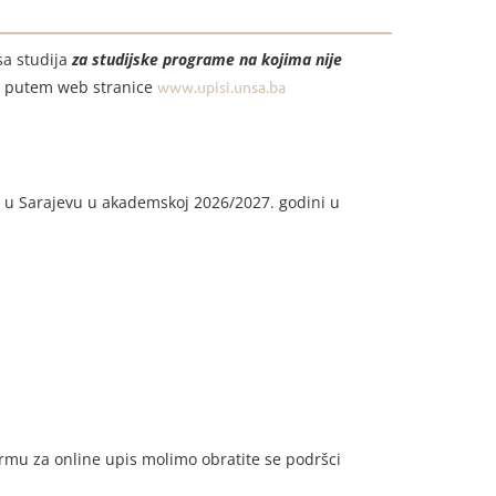
sa studija
za studijske programe na kojima nije
ne putem web stranice
www.upisi.unsa.ba
u u Sarajevu u akademskoj 2026/2027. godini u
rmu za online upis molimo obratite se podršci