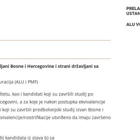
PRELA
USTAN
ALU V
ljani Bosne i Hercegovine
i strani državljani sa
uracija (ALU i PMF)
u, kao i kandidati koji su završili studij po
govini, a za koje je nakon postupka ekvivalencije
oji su završili predbolonjski studij izvan Bosne i
ivalencije/nostrifikacije utvrđeno da imaju završeno
j kandidata iz stava b) sa