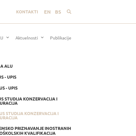
EN
BS
KONTAKTI
LU
Aktuelnosti
Publikacije
NA ALU
US - UPIS
LUS - UPIS
LUS STUDIJA KONZERVACIJA I
URACIJA
KLUS STUDIJA KONZERVACIJA I
URACIJA
MSKO PRIZNAVANJE INOSTRANIH
OŠKOLSKIH KVALIFIKACIJA