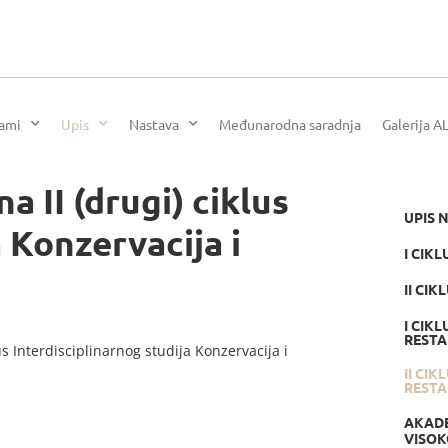
rami
Upis
Nastava
Međunarodna saradnja
Galerija A
a II (drugi) ciklus
UPIS 
 Konzervacija i
I CIKL
II CIK
I CIK
RESTA
us Interdisciplinarnog studija Konzervacija i
II CI
RESTA
AKADE
VISOK