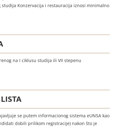
studija Konzervacija i restauracija iznosi minimalno
A
nog na I ciklusu studija ili VII stepenu
LISTA
 objavljuje se putem informacionog sistema eUNSA kao
idati dobili prilikom registracije) nakon što je