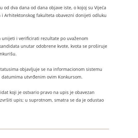
u od dva dana od dana objave iste, o kojoj su Vijeća
 i Arhitektonskog fakulteta obavezni donijeti odluku
nijeti i verificirati rezultate po uvaženom
 kandidata unutar odobrene kvote, kvota se proširuje
onkurišu.
 statusima objavljuje se na informacionom sistemu
 sa datumima utvrđenim ovim Konkursom.
dat koji je ostvario pravo na upis je obavezan
izvršiti upis; u suprotnom, smatra se da je odustao