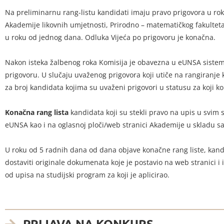
Na preliminarnu rang-listu kandidati imaju pravo prigovora u rok
Akademije likovnih umjetnosti, Prirodno – matematičkog fakulteta
u roku od jednog dana. Odluka Vijeća po prigovoru je konačna.
Nakon isteka žalbenog roka Komisija je obavezna u eUNSA sistem u
prigovoru. U slučaju uvaženog prigovora koji utiče na rangiranje
za broj kandidata kojima su uvaženi prigovori u statusu za koji k
Konačna rang lista
kandidata koji su stekli pravo na upis u svim
eUNSA kao i na oglasnoj ploči/web stranici Akademije u skladu
U roku od 5 radnih dana od dana objave konačne rang liste, kandi
dostaviti originale dokumenata koje je postavio na web stranici i 
od upisa na studijski program za koji je aplicirao.
PRIJAVA NA KONKURS