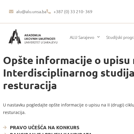
alu@alu.unsa.ba
+387 (0) 33 210- 369
ALU Sarajevo
Studijski prog
Opšte informacije o upisu n
Interdisciplinarnog studija
resturacija
U nastavku pogledajte opšte informacije o upisu na II (drugi) cikl
resturacija.
PRAVO UČEŠĆA NA KONKURS