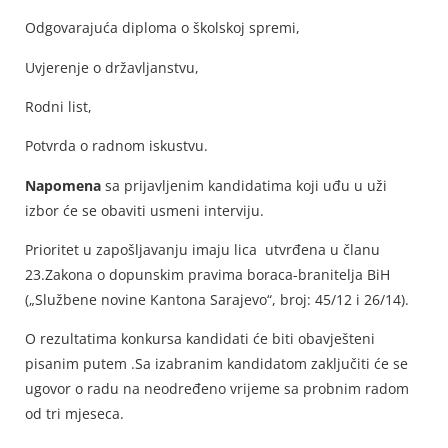
Odgovarajuća diploma o školskoj spremi,
Uvjerenje o državljanstvu,
Rodni list,
Potvrda o radnom iskustvu.
Napomena
sa prijavljenim kandidatima koji uđu u uži
izbor će se obaviti usmeni interviju.
Prioritet u zapošljavanju imaju lica utvrđena u članu
23.Zakona o dopunskim pravima boraca-branitelja BiH
(„Službene novine Kantona Sarajevo“, broj: 45/12 i 26/14).
O rezultatima konkursa kandidati će biti obavješteni
pisanim putem .Sa izabranim kandidatom zaključiti će se
ugovor o radu na neodređeno vrijeme sa probnim radom
od tri mjeseca.