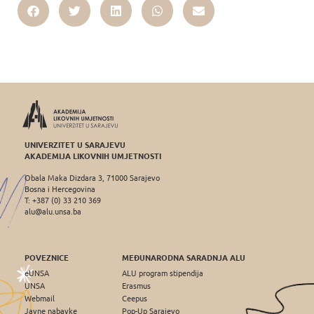
UNIVERZITET U SARAJEVU
AKADEMIJA LIKOVNIH UMJETNOSTI
Obala Maka Dizdara 3, 71000 Sarajevo
Bosna i Hercegovina
T: +387 (0) 33 210 369
alu@alu.unsa.ba
POVEZNICE
MEĐUNARODNA SARADNJA ALU
eUNSA
ALU program stipendija
UNSA
Erasmus
Webmail
Ceepus
Javne nabavke
Pop-Up Sarajevo