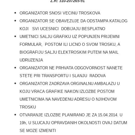
Ž.R: 310-207265-91
ORGANIZATOR SNOSI VECINU TROSKOVA
ORGANIZATOR SE OBAVEZUJE DA ODSTAMPA KATALOG
KOJI SVI UCESNICI DOBIJAJU BESPLATNO
UMETNICI SALJU GRAFIKU UZ POPUNJEN PRIJEMNI
FORMULAR, POSTOM ILI LICNO O SVOM TROSKU, A
BIOGRAFIJU SALJU ELEKTROSKIM PUTEM NA MAIL
UDRUZENJA
ORGANIZATOR NE PRHVATA ODGOVORNOST NANETE
STETE PRI TRANSPORTU I SLANJU RADOVA
ORGANIZATOR ZADRZAVA ORGINALNU AMBALAZU U
KOJU VRACA GRAFIKE NAKON IZLOZBE POSTOM
UMETNICIMA NA NAVEDENU ADRESU O NJIHOVOM
TROSKU
OTVARANJE IZLOZBE PLANIRANO JE ZA 15.04.2014. U
19h, U SLUCAJU OPRAVDANIH OKOLNOSTI OVAJ DATUM
SE MOZE IZMENITI