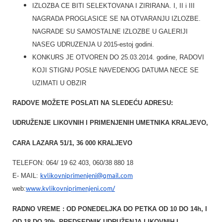
IZLOZBA CE BITI SELEKTOVANA I ZIRIRANA. I, II i III
NAGRADA PROGLASICE SE NA OTVARANJU IZLOZBE.
NAGRADE SU SAMOSTALNE IZLOZBE U GALERIJI
NASEG UDRUZENJA U 2015-estoj godini.
KONKURS JE OTVOREN DO 25.03.2014. godine, RADOVI
KOJI STIGNU POSLE NAVEDENOG DATUMA NECE SE
UZIMATI U OBZIR
RADOVE MOŽETE POSLATI NA SLEDEĆU ADRESU:
UDRUŽENJE LIKOVNIH I PRIMENJENIH UMETNIKA KRALJEVO,
CARA LAZARA 51/1, 36 000 KRALJEVO
TELEFON: 064/ 19 62 403, 060/38 880 18
kvlikovniprimenjeni@gmail.com
E- MAIL
:
www.kvlikovniprimenjeni.com/
web:
RADNO VREME : OD PONEDELJKA DO PETKA OD 10 DO 14h
, I
OD 18 DO 20h. PREDSEDNIK UDRUŽENJA LIKOVNIH I