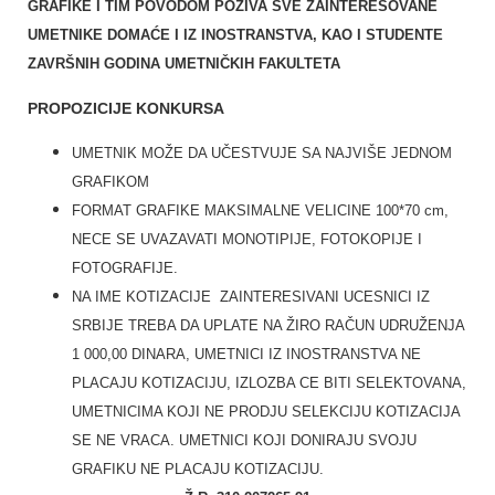
GRAFIKE I TIM POVODOM POZIVA SVE ZAINTERESOVANE
UMETNIKE DOMAĆE I IZ INOSTRANSTVA, KAO I STUDENTE
ZAVRŠNIH GODINA UMETNIČKIH FAKULTETA
PROPOZICIJE KONKURSA
UMETNIK MOŽE DA UČESTVUJE SA NAJVIŠE JEDNOM
GRAFIKOM
FORMAT GRAFIKE MAKSIMALNE VELICINE 100*70 cm,
NECE SE UVAZAVATI MONOTIPIJE, FOTOKOPIJE I
FOTOGRAFIJE.
NA IME KOTIZACIJE ZAINTERESIVANI UCESNICI IZ
SRBIJE TREBA DA UPLATE NA ŽIRO RAČUN UDRUŽENJA
1 000,00 DINARA, UMETNICI IZ INOSTRANSTVA NE
PLACAJU KOTIZACIJU, IZLOZBA CE BITI SELEKTOVANA,
UMETNICIMA KOJI NE PRODJU SELEKCIJU KOTIZACIJA
SE NE VRACA. UMETNICI KOJI DONIRAJU SVOJU
GRAFIKU NE PLACAJU KOTIZACIJU.