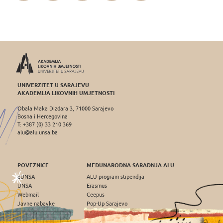
UNIVERZITET U SARAJEVU
AKADEMIJA LIKOVNIH UMJETNOSTI
Obala Maka Dizdara 3, 71000 Sarajevo
Bosna i Hercegovina
T: +387 (0) 33 210 369
alu@alu.unsa.ba
POVEZNICE
MEĐUNARODNA SARADNJA ALU
eUNSA
ALU program stipendija
UNSA
Erasmus
Webmail
Ceepus
Javne nabavke
Pop-Up Sarajevo