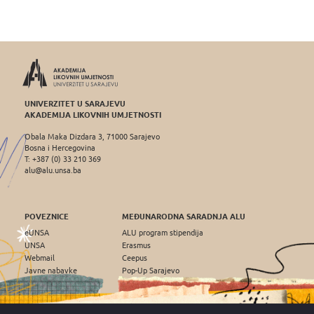
UNIVERZITET U SARAJEVU
AKADEMIJA LIKOVNIH UMJETNOSTI
Obala Maka Dizdara 3, 71000 Sarajevo
Bosna i Hercegovina
T: +387 (0) 33 210 369
alu@alu.unsa.ba
POVEZNICE
MEĐUNARODNA SARADNJA ALU
eUNSA
ALU program stipendija
UNSA
Erasmus
Webmail
Ceepus
Javne nabavke
Pop-Up Sarajevo